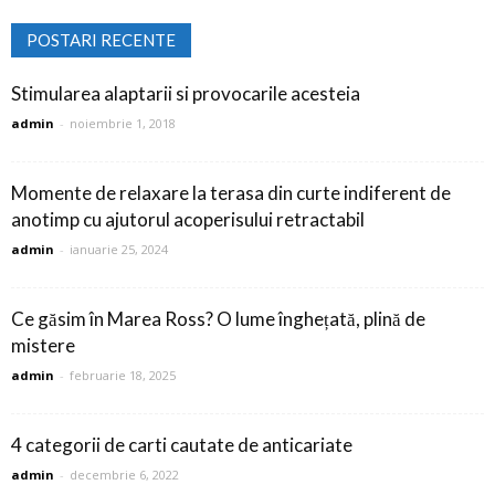
POSTARI RECENTE
Stimularea alaptarii si provocarile acesteia
admin
-
noiembrie 1, 2018
Momente de relaxare la terasa din curte indiferent de
anotimp cu ajutorul acoperisului retractabil
admin
-
ianuarie 25, 2024
Ce găsim în Marea Ross? O lume înghețată, plină de
mistere
admin
-
februarie 18, 2025
4 categorii de carti cautate de anticariate
admin
-
decembrie 6, 2022