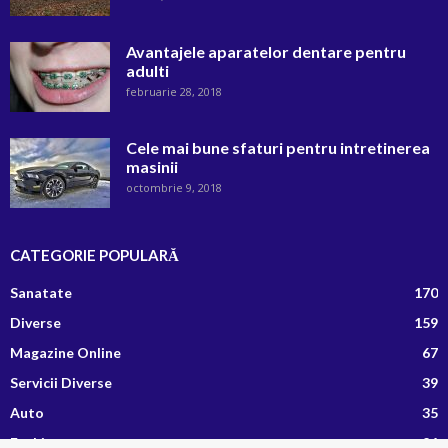
Avantajele aparatelor dentare pentru
adulti
februarie 28, 2018
Cele mai bune sfaturi pentru intretinerea
masinii
octombrie 9, 2018
CATEGORIE POPULARĂ
Sanatate
170
Diverse
159
Magazine Online
67
Servicii Diverse
39
Auto
35
Fashion
26