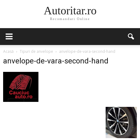
Autoritar.ro
Recomandari Online
Acasă
Tipuri de anvelope
anvelope-de-vara-second-hand
anvelope-de-vara-second-hand