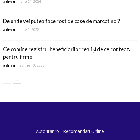
admin
-
iulie 21, 2026
De unde vei putea face rost de case de marcat noi?
admin
-
iulie 9, 2022
Ce conține registrul beneficiarilor reali și de ce contează
pentru firme
admin
-
aprilie 10, 2026
Autoritar.ro - Recomandari Online