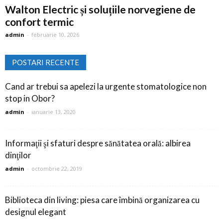
Walton Electric și soluțiile norvegiene de
confort termic
admin
-
februarie 10, 2026
POSTARI RECENTE
Cand ar trebui sa apelezi la urgente stomatologice non
stop in Obor?
admin
-
ianuarie 13, 2020
Informaţii şi sfaturi despre sănătatea orală: albirea
dinţilor
admin
-
octombrie 22, 2019
Biblioteca din living: piesa care îmbină organizarea cu
designul elegant