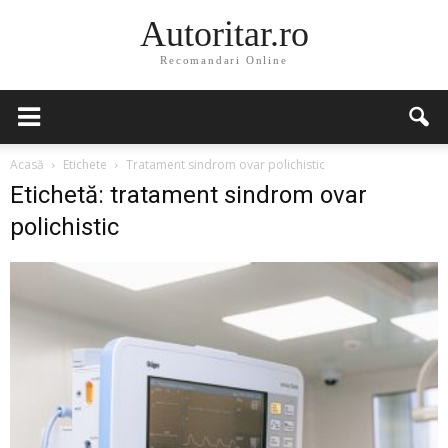
Autoritar.ro
Recomandari Online
Acasă
Etichete
Tratament sindrom ovar polichistic
Etichetă: tratament sindrom ovar
polichistic