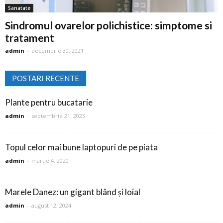
Sanatate
Sindromul ovarelor polichistice: simptome si
tratament
admin
-
decembrie 30, 2021
POSTARI RECENTE
Plante pentru bucatarie
admin
-
septembrie 21, 2023
Topul celor mai bune laptopuri de pe piata
admin
-
martie 4, 2020
Marele Danez: un gigant blând și loial
admin
-
august 12, 2024