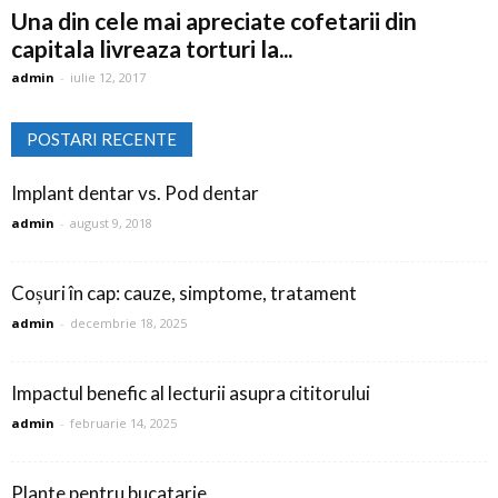
Una din cele mai apreciate cofetarii din
capitala livreaza torturi la...
admin
-
iulie 12, 2017
POSTARI RECENTE
Implant dentar vs. Pod dentar
admin
-
august 9, 2018
Coșuri în cap: cauze, simptome, tratament
admin
-
decembrie 18, 2025
Impactul benefic al lecturii asupra cititorului
admin
-
februarie 14, 2025
Plante pentru bucatarie