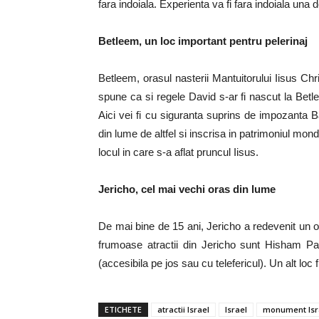
fara indoiala. Experienta va fi fara indoiala una d
Betleem, un loc important pentru pelerinaj
Betleem, orasul nasterii Mantuitorului Iisus Chr
spune ca si regele David s-ar fi nascut la Bet
Aici vei fi cu siguranta suprins de impozanta B
din lume de altfel si inscrisa in patrimoniul mo
locul in care s-a aflat pruncul Iisus.
Jericho, cel mai vechi oras din lume
De mai bine de 15 ani, Jericho a redevenit un ora
frumoase atractii din Jericho sunt Hisham Pa
(accesibila pe jos sau cu telefericul). Un alt lo
ETICHETE
atractii Israel
Israel
monument Isr