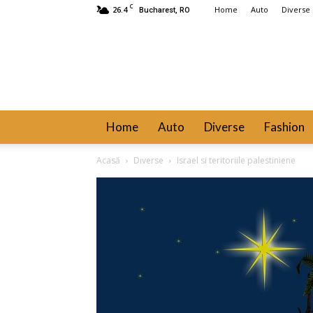
C
26.4
Home
Auto
Diverse
Bucharest, RO
Home
Auto
Diverse
Fashion
Acasă
Diverse
Israel si teritoriile palestiniene