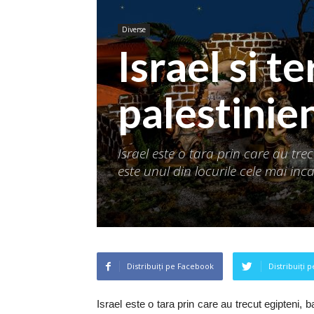
Diverse
Israel si te
palestinie
Israel este o tara prin care au trec
este unul din locurile cele mai inc
Distribuiți pe Facebook
Distribuiți 
Israel este o tara prin care au trecut egipteni, b