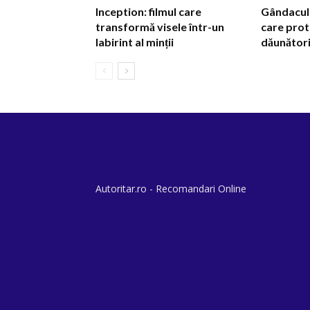
Inception: filmul care
Gândacul d
transformă visele într-un
care prot
labirint al minții
dăunător
Autoritar.ro - Recomandari Online