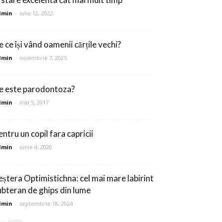
dmin
-
iulie 12, 2022
 ce își vând oamenii cărțile vechi?
dmin
-
noiembrie 7, 2025
e este parodontoza?
dmin
-
mai 5, 2017
ntru un copil fara capricii
dmin
-
iunie 4, 2020
eștera Optimistichna: cel mai mare labirint
ubteran de ghips din lume
dmin
-
septembrie 18, 2024