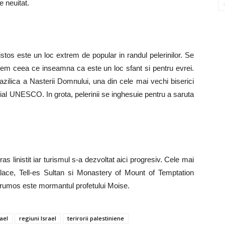
e neuitat.
istos este un loc extrem de popular in randul pelerinilor. Se
leem ceea ce inseamna ca este un loc sfant si pentru evrei.
azilica a Nasterii Domnului, una din cele mai vechi biserici
ndial UNESCO. In grota, pelerinii se inghesuie pentru a saruta
s linistit iar turismul s-a dezvoltat aici progresiv.
Cele mai
lace, Tell-es Sultan si Monastery of Mount of Temptation
c frumos este mormantul profetului Moise.
ael
regiuni Israel
terirorii palestiniene