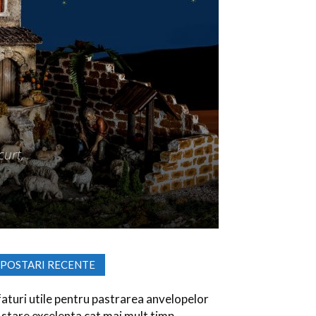
curt,
POSTARI RECENTE
faturi utile pentru pastrarea anvelopelor
n stare excelenta cat mai mult timp