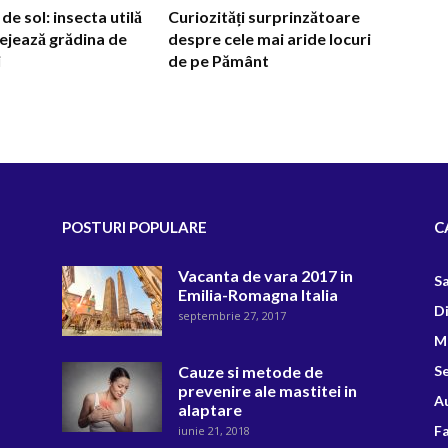
e sol: insecta utilă
Curiozități surprinzătoare
ejează grădina de
despre cele mai aride locuri
i
de pe Pământ
POSTURI POPULARE
C
Vacanta de vara 2017 in
S
Emilia-Romagna Italia
D
septembrie 27, 2017
M
Cauze si metode de
Se
prevenire ale mastitei in
A
alaptare
F
iunie 21, 2018