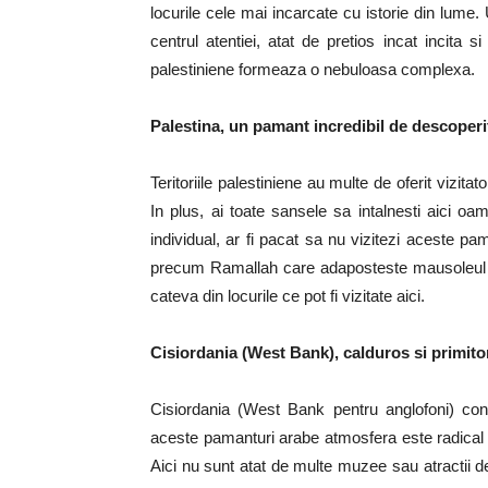
locurile cele mai incarcate cu istorie din lume. 
centrul atentiei, atat de pretios incat incita si
palestiniene formeaza o nebuloasa complexa.
Palestina, un pamant incredibil de descoperi
Teritoriile palestiniene au multe de oferit vizitat
In plus, ai toate sansele sa intalnesti aici oam
individual, ar fi pacat sa nu vizitezi aceste pam
precum Ramallah care adaposteste mausoleul lui
cateva din locurile ce pot fi vizitate aici.
Cisiordania (West Bank), calduros si primito
Cisiordania (West Bank pentru anglofoni) cons
aceste pamanturi arabe atmosfera este radical di
Aici nu sunt atat de multe muzee sau atractii de