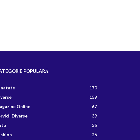
ATEGORIE POPULARĂ
anatate
170
iverse
159
agazine Online
67
rvicii Diverse
39
uto
35
ashion
26