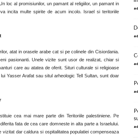
Un loc al promisiunilor, un pamant al religiilor, un pamant in
a
 va incita multe spirite de acum incolo. Israel si teritoriile
De
t
a
orilor, atat in orasele arabe cat si pe colinele din Cisiordania.
C
eni pasionanti. Unele vizite sunt usor de realizat, chiar si
a
anturi care au atatea de oferit. Situri culturale si religioase
 Yasser Arafat sau situl arheologic Tell Sultan, sunt doar
Pe
a
r
P
tituie cea mai mare parte din Teritoriile palestiniene. Pe
s
ferita fata de cea care domneste in alta parte a Israelului.
a
 vizitat dar caldura si ospitalitatea populatiei compenseaza