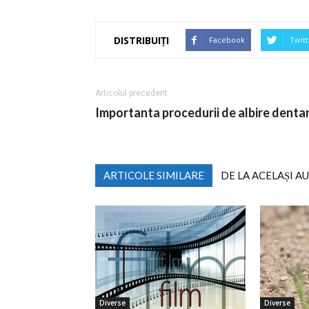
DISTRIBUIȚI
Facebook
Twitt
Articolul precedent
Importanta procedurii de albire denta
ARTICOLE SIMILARE
DE LA ACELAȘI A
Diverse
Diverse