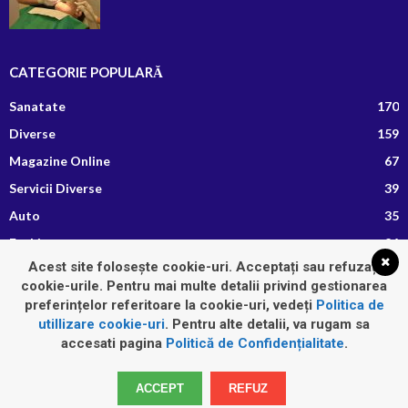
CATEGORIE POPULARĂ
Sanatate
170
Diverse
159
Magazine Online
67
Servicii Diverse
39
Auto
35
Fashion
26
Acest site folosește cookie-uri. Acceptați sau refuzați
Afaceri si Finante
13
cookie-urile. Pentru mai multe detalii privind gestionarea
Retete Culinare
8
preferințelor referitoare la cookie-uri, vedeți
Politica de
utillizare cookie-uri
. Pentru alte detalii, va rugam sa
accesati pagina
Politică de Confidențialitate
.
Home
Auto
Diverse
Fashion
Imobiliare
Sanatate
ACCEPT
REFUZ
Servicii Diverse