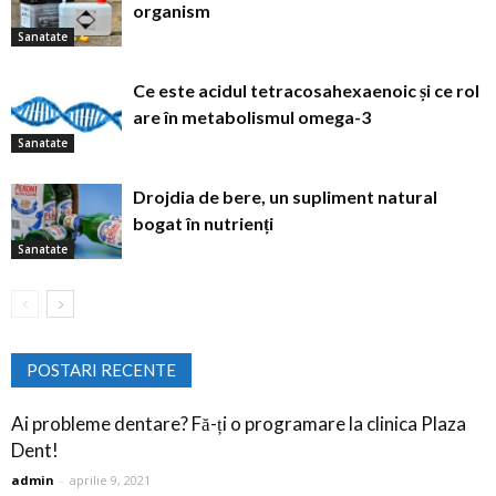
organism
Sanatate
Ce este acidul tetracosahexaenoic și ce rol
are în metabolismul omega-3
Sanatate
Drojdia de bere, un supliment natural
bogat în nutrienți
Sanatate
POSTARI RECENTE
Ai probleme dentare? Fă-ți o programare la clinica Plaza
Dent!
admin
-
aprilie 9, 2021