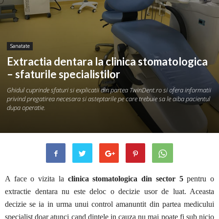
Sanatate
Extractia dentara la clinica stomatologica
– sfaturile specialistilor
Ghidul cuprinde sfaturi si explicatii din partea TwinDent.ro si ofera informatii
privind pregatirea necesara si asteptarile pe care trebuie sa le aiba pacientul
dupa operatie.
A face o vizita la
clinica stomatologica din sector 5
pentru o
extractie dentara nu este deloc o decizie usor de luat. Aceasta
decizie se ia in urma unui control amanuntit din partea medicului
specialist doar atunci cand dintele in cauza nu mai poate fi sub nicio