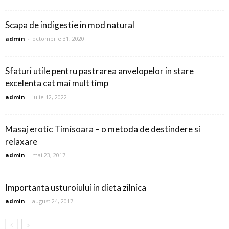
Scapa de indigestie in mod natural
admin
-
octombrie 31, 2020
Sfaturi utile pentru pastrarea anvelopelor in stare
excelenta cat mai mult timp
admin
-
iulie 12, 2022
Masaj erotic Timisoara – o metoda de destindere si
relaxare
admin
-
mai 23, 2017
Importanta usturoiului in dieta zilnica
admin
-
august 24, 2017