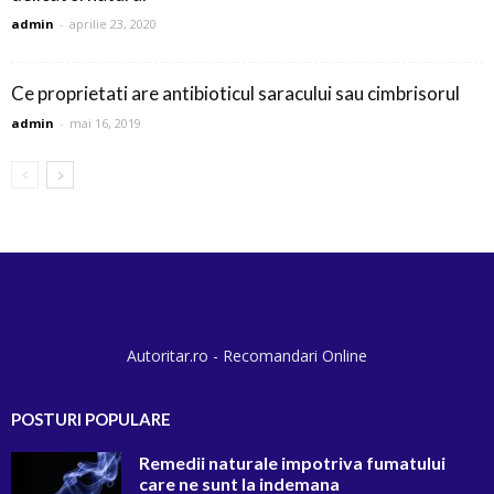
admin
-
aprilie 23, 2020
Ce proprietati are antibioticul saracului sau cimbrisorul
admin
-
mai 16, 2019
Autoritar.ro - Recomandari Online
POSTURI POPULARE
Remedii naturale impotriva fumatului
care ne sunt la indemana