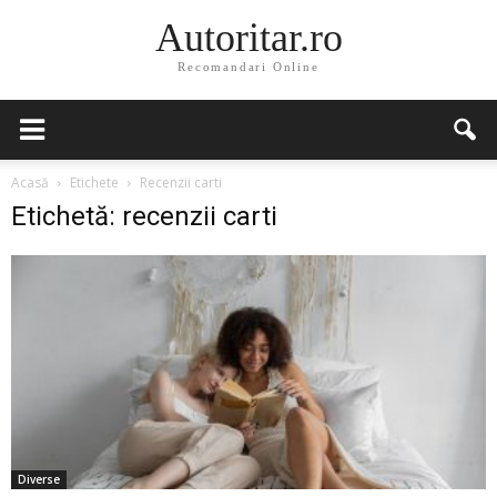
Autoritar.ro
Recomandari Online
Acasă
Etichete
Recenzii carti
Etichetă: recenzii carti
Diverse