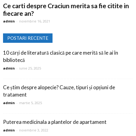
Ce carti despre Craciun merita sa fie citite in
fiecare an?
admin
-
noiembrie 16, 2021
POSTARI RECENTE
10 cărți de literatură clasică pe care merită să le ai în
bibliotecă
admin
-
iunie 25, 2025
Ce știm despre alopecie? Cauze, tipuri și opțiuni de
tratament
admin
-
martie 5, 2025
Puterea medicinala a plantelor de apartament
admin
-
noiembrie 3, 2022