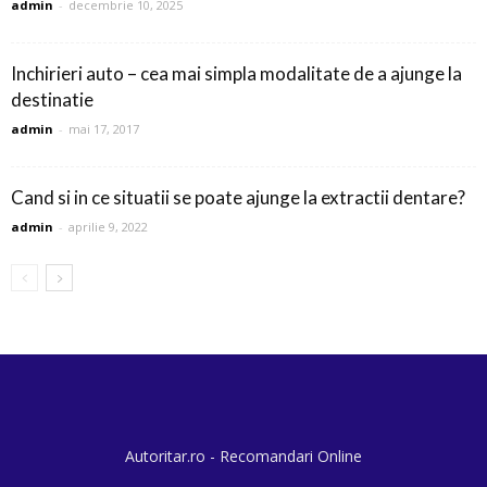
admin
-
decembrie 10, 2025
Inchirieri auto – cea mai simpla modalitate de a ajunge la
destinatie
admin
-
mai 17, 2017
Cand si in ce situatii se poate ajunge la extractii dentare?
admin
-
aprilie 9, 2022
Autoritar.ro - Recomandari Online