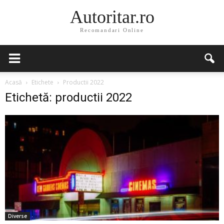
Autoritar.ro
Recomandari Online
Acasă
Etichete
Productii 2022
Etichetă: productii 2022
Diverse