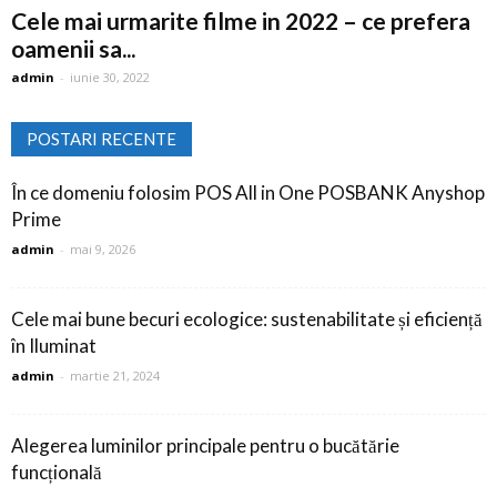
Cele mai urmarite filme in 2022 – ce prefera
oamenii sa...
admin
-
iunie 30, 2022
POSTARI RECENTE
În ce domeniu folosim POS All in One POSBANK Anyshop
Prime
admin
-
mai 9, 2026
Cele mai bune becuri ecologice: sustenabilitate și eficiență
în Iluminat
admin
-
martie 21, 2024
Alegerea luminilor principale pentru o bucătărie
funcțională