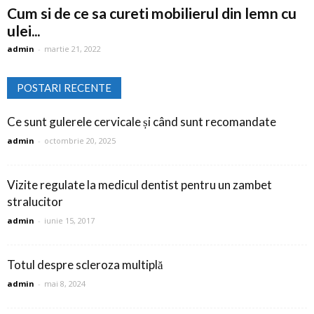
Cum si de ce sa cureti mobilierul din lemn cu
ulei...
admin
-
martie 21, 2022
POSTARI RECENTE
Ce sunt gulerele cervicale și când sunt recomandate
admin
-
octombrie 20, 2025
Vizite regulate la medicul dentist pentru un zambet
stralucitor
admin
-
iunie 15, 2017
Totul despre scleroza multiplă
admin
-
mai 8, 2024