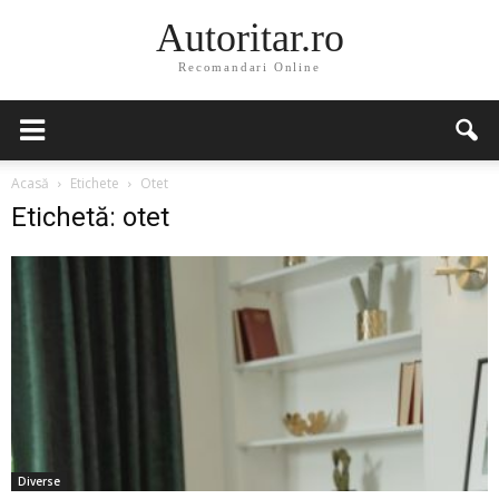
Autoritar.ro
Recomandari Online
Acasă
Etichete
Otet
Etichetă: otet
Diverse