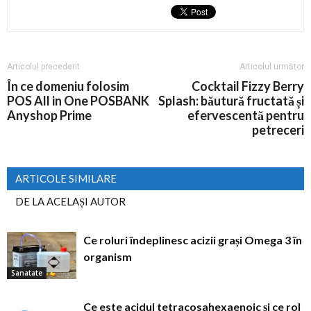
Articolul precedent
Articolul următor
În ce domeniu folosim
Cocktail Fizzy Berry
POS All in One POSBANK
Splash: băutură fructată și
Anyshop Prime
efervescentă pentru
petreceri
ARTICOLE SIMILARE
DE LA ACELAȘI AUTOR
Ce roluri îndeplinesc acizii grași Omega 3 în
organism
Sanatate
Ce este acidul tetracosahexaenoic și ce rol