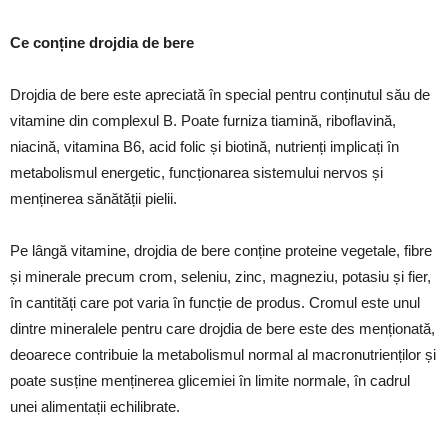
Ce conține drojdia de bere
Drojdia de bere este apreciată în special pentru conținutul său de
vitamine din complexul B. Poate furniza tiamină, riboflavină,
niacină, vitamina B6, acid folic și biotină, nutrienți implicați în
metabolismul energetic, funcționarea sistemului nervos și
menținerea sănătății pielii.
Pe lângă vitamine, drojdia de bere conține proteine vegetale, fibre
și minerale precum crom, seleniu, zinc, magneziu, potasiu și fier,
în cantități care pot varia în funcție de produs. Cromul este unul
dintre mineralele pentru care drojdia de bere este des menționată,
deoarece contribuie la metabolismul normal al macronutrienților și
poate susține menținerea glicemiei în limite normale, în cadrul
unei alimentații echilibrate.