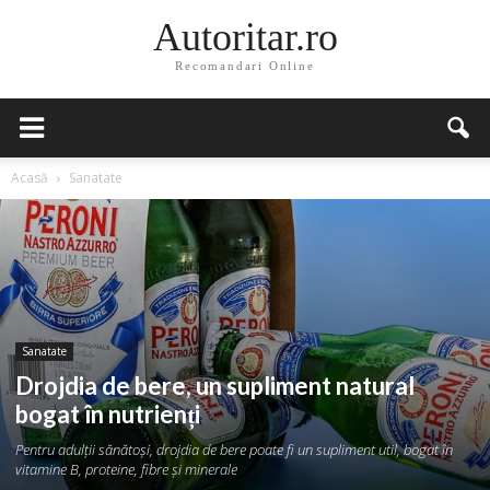
Autoritar.ro
Recomandari Online
Acasă
Sanatate
Sanatate
Drojdia de bere, un supliment natural
bogat în nutrienți
Pentru adulții sănătoși, drojdia de bere poate fi un supliment util, bogat în
vitamine B, proteine, fibre și minerale