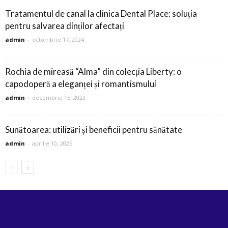
Tratamentul de canal la clinica Dental Place: soluția
pentru salvarea dinților afectați
admin
-
octombrie 17, 2024
Rochia de mireasă “Alma” din colecția Liberty: o
capodoperă a eleganței și romantismului
admin
-
decembrie 15, 2023
Sunătoarea: utilizări și beneficii pentru sănătate
admin
-
aprilie 10, 2025