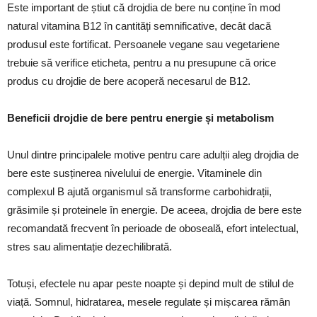
Este important de știut că drojdia de bere nu conține în mod
natural vitamina B12 în cantități semnificative, decât dacă
produsul este fortificat. Persoanele vegane sau vegetariene
trebuie să verifice eticheta, pentru a nu presupune că orice
produs cu drojdie de bere acoperă necesarul de B12.
Beneficii drojdie de bere pentru energie și metabolism
Unul dintre principalele motive pentru care adulții aleg drojdia de
bere este susținerea nivelului de energie. Vitaminele din
complexul B ajută organismul să transforme carbohidrații,
grăsimile și proteinele în energie. De aceea, drojdia de bere este
recomandată frecvent în perioade de oboseală, efort intelectual,
stres sau alimentație dezechilibrată.
Totuși, efectele nu apar peste noapte și depind mult de stilul de
viață. Somnul, hidratarea, mesele regulate și mișcarea rămân