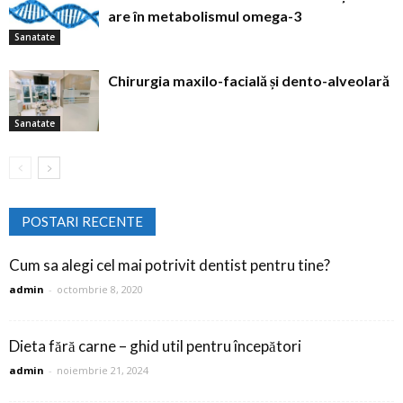
are în metabolismul omega-3
Sanatate
Chirurgia maxilo-facială și dento-alveolară
Sanatate
POSTARI RECENTE
Cum sa alegi cel mai potrivit dentist pentru tine?
admin
-
octombrie 8, 2020
Dieta fără carne – ghid util pentru începători
admin
-
noiembrie 21, 2024