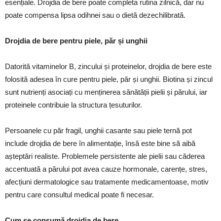
esențiale. Drojdia de bere poate completa rutina zilnică, dar nu
poate compensa lipsa odihnei sau o dietă dezechilibrată.
Drojdia de bere pentru piele, păr și unghii
Datorită vitaminelor B, zincului și proteinelor, drojdia de bere este
folosită adesea în cure pentru piele, păr și unghii. Biotina și zincul
sunt nutrienți asociați cu menținerea sănătății pielii și părului, iar
proteinele contribuie la structura țesuturilor.
Persoanele cu păr fragil, unghii casante sau piele ternă pot
include drojdia de bere în alimentație, însă este bine să aibă
așteptări realiste. Problemele persistente ale pielii sau căderea
accentuată a părului pot avea cauze hormonale, carențe, stres,
afecțiuni dermatologice sau tratamente medicamentoase, motiv
pentru care consultul medical poate fi necesar.
Cum se consumă drojdia de bere