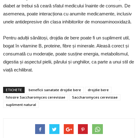
diabet ar trebui să ceară sfatul medicului înainte de consum. De
asemenea, poate interacționa cu anumite medicamente, inclusiv
unele antidepresive din clasa inhibitorilor de monoaminooxidază.
Pentru adulții sănătoși, drojdia de bere poate fi un supliment util,
bogat în vitamine B, proteine, fibre și minerale. Aleasă corect și
consumată cu moderație, poate susține energia, metabolismul,
digestia și aspectul pielii, părului și unghiilor, ca parte a unui stil de
viață echilibrat.
ETICHETE
beneficii sanatate drojdie bere
drojdie bere
folosire Saccharomyces cerevisiae
Saccharomyces cerevisiae
supliment natural