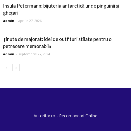
Insula Petermann: bijuteria antarctică unde pinguinii și
ghețarii
admin
-
aprilie 27, 2026
Ținute de majorat: idei de outfituri stilate pentru o
petrecere memorabilă
admin
-
septembrie 27, 2024
Autoritar.ro - Recomandari Online