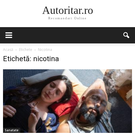
Autoritar.ro
Recomandari Online
Acasă
Etichete
Nicotina
Etichetă: nicotina
Sanatate