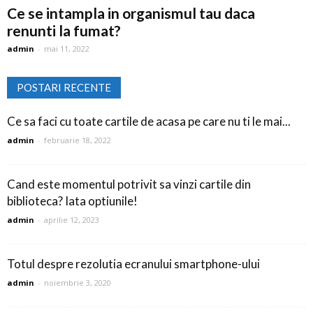
Ce se intampla in organismul tau daca
renunti la fumat?
admin
-
mai 11, 2022
POSTARI RECENTE
Ce sa faci cu toate cartile de acasa pe care nu ti le mai...
admin
-
februarie 18, 2022
Cand este momentul potrivit sa vinzi cartile din
biblioteca? Iata optiunile!
admin
-
aprilie 12, 2023
Totul despre rezolutia ecranului smartphone-ului
admin
-
noiembrie 3, 2020