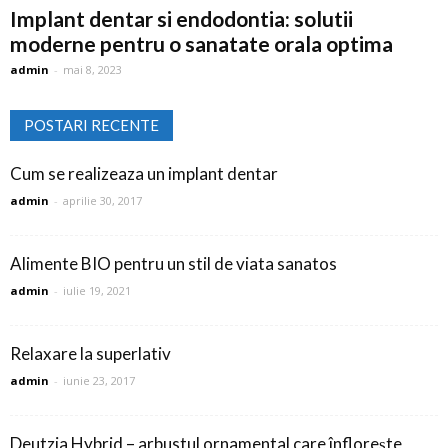
Implant dentar si endodontia: solutii
moderne pentru o sanatate orala optima
admin
-
mai 8, 2023
POSTARI RECENTE
Cum se realizeaza un implant dentar
admin
-
aprilie 30, 2017
Alimente BIO pentru un stil de viata sanatos
admin
-
iulie 19, 2021
Relaxare la superlativ
admin
-
iunie 23, 2017
Deutzia Hybrid – arbustul ornamental care înflorește