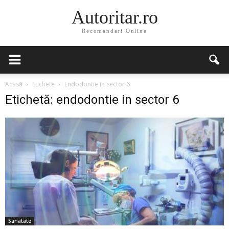
Autoritar.ro
Recomandari Online
Acasă
Etichete
Endodontie in sector 6
Etichetă: endodontie in sector 6
Sanatate