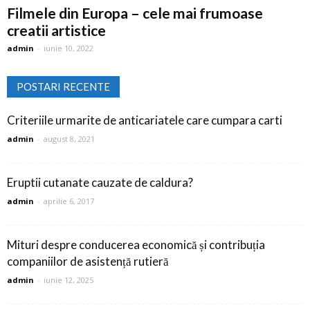
Filmele din Europa – cele mai frumoase
creatii artistice
admin
-
iunie 10, 2022
POSTARI RECENTE
Criteriile urmarite de anticariatele care cumpara carti
admin
-
august 8, 2021
Eruptii cutanate cauzate de caldura?
admin
-
aprilie 6, 2017
Mituri despre conducerea economică și contribuția
companiilor de asistență rutieră
admin
-
iunie 12, 2025