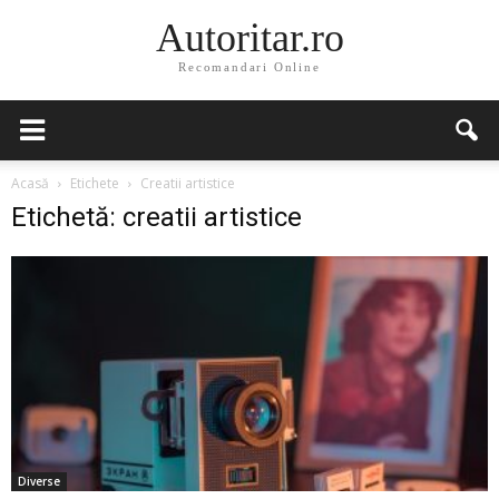
Autoritar.ro
Recomandari Online
Acasă
Etichete
Creatii artistice
Etichetă: creatii artistice
Diverse