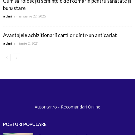
Cum să folosești semințele de rozmarin pentru sănătate și
bunăstare
admin
-
ianuarie 22, 2025
Avantajele achizitionarii cartilor dintr-un anticariat
admin
-
iunie 2, 2021
Autoritar.ro - Recomandari Online
POSTURI POPULARE