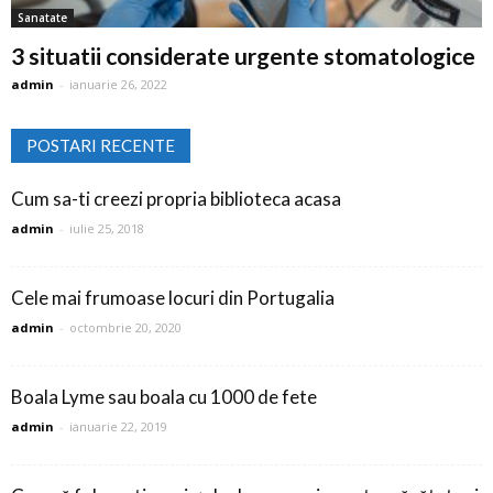
Sanatate
3 situatii considerate urgente stomatologice
admin
-
ianuarie 26, 2022
POSTARI RECENTE
Cum sa-ti creezi propria biblioteca acasa
admin
-
iulie 25, 2018
Cele mai frumoase locuri din Portugalia
admin
-
octombrie 20, 2020
Boala Lyme sau boala cu 1000 de fete
admin
-
ianuarie 22, 2019