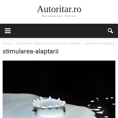
Autoritar.ro
Recomandari Online
Acasă
Stimularea alaptarii si provocarile acesteia
stimularea-alaptarii
stimularea-alaptarii