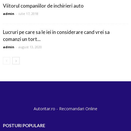
Viitorul companiilor de inchirieri auto
admin
-
iulie 17, 2018
Lucruri pe care sa le iei in considerare cand vrei sa
comanzi un tort...
admin
-
august 13, 2020
Autoritar.ro - Recomandari Online
POSTURI POPULARE