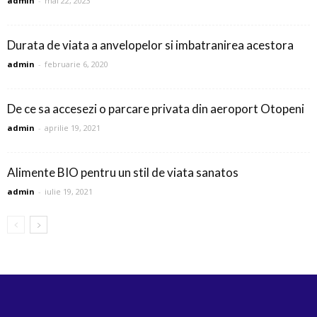
admin
-
mai 22, 2023
Durata de viata a anvelopelor si imbatranirea acestora
admin
-
februarie 6, 2020
De ce sa accesezi o parcare privata din aeroport Otopeni
admin
-
aprilie 19, 2021
Alimente BIO pentru un stil de viata sanatos
admin
-
iulie 19, 2021