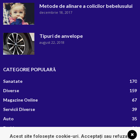
Metode de alinare a colicilor bebelusului
decembrie 18, 2017
Tipuri de anvelope
august 22, 2018
CATEGORIE POPULARĂ
Sanatate
170
Diverse
159
Magazine Online
67
Servicii Diverse
39
Auto
35
Fashion
26
Acest site folosește cookie-uri. Acceptați sau refuzați
Afaceri si Finante
13