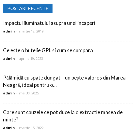
POSTARI RECENTE
Impactul iluminatului asupra unei incaperi
admin
-
martie 12, 2019
Ce este o butelie GPL si cum se cumpara
admin
-
aprilie 19, 2023
Pălămidă cu spate dungat – un pește valoros din Marea
Neagră, ideal pentru o...
admin
-
mai 30, 2025
Care sunt cauzele ce pot duce la o extractie masea de
minte?
admin
-
martie 15, 2022