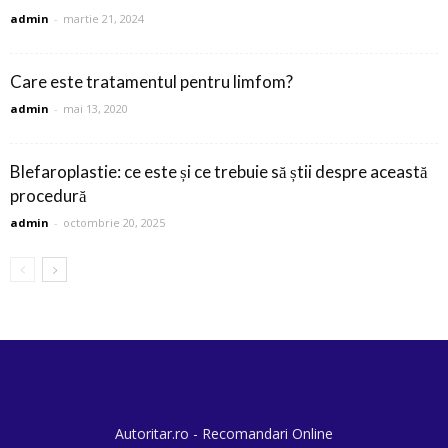
admin
-
martie 21, 2024
Care este tratamentul pentru limfom?
admin
-
mai 13, 2020
Blefaroplastie: ce este și ce trebuie să știi despre această
procedură
admin
-
octombrie 20, 2025
Autoritar.ro - Recomandari Online