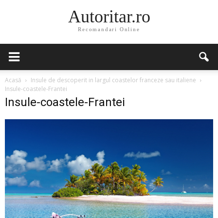
Autoritar.ro
Recomandari Online
Acasă
Insule de descoperit in largul coastelor franceze sau italiene
Insule-coastele-Frantei
Insule-coastele-Frantei