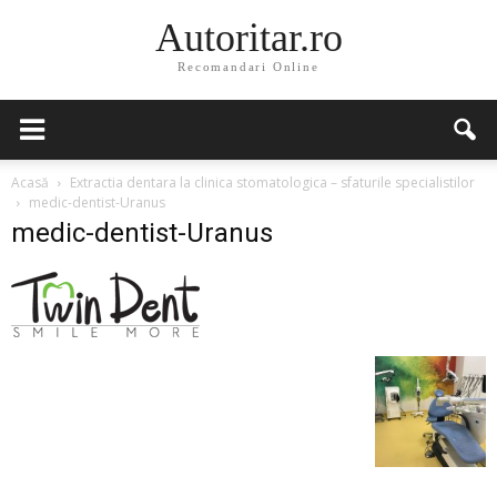
Autoritar.ro
Recomandari Online
Acasă
Extractia dentara la clinica stomatologica – sfaturile specialistilor
medic-dentist-Uranus
medic-dentist-Uranus