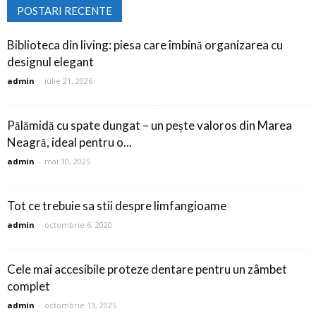
POSTARI RECENTE
Biblioteca din living: piesa care îmbină organizarea cu
designul elegant
admin
-
iulie 21, 2026
Pălămidă cu spate dungat – un pește valoros din Marea
Neagră, ideal pentru o...
admin
-
mai 30, 2025
Tot ce trebuie sa stii despre limfangioame
admin
-
octombrie 6, 2020
Cele mai accesibile proteze dentare pentru un zâmbet
complet
admin
-
octombrie 13, 2025