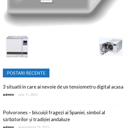
POSTARI RECENTE
3 situatii in care ai nevoie de un tensiometru digital acasa
admin
-
iulie 11, 2025
Polvorones – biscuiții fragezi ai Spaniei, simbol al
sărbătorilor și tradiției andaluze
admin
-
septembrie 25, 2025