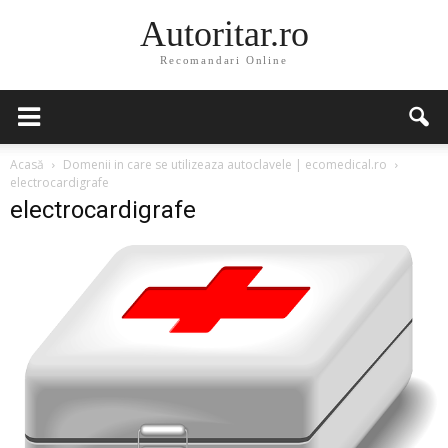
Autoritar.ro
Recomandari Online
Acasă
Domenii in care se utilizeaza autoclavele | ecomedical.ro
electrocardigrafe
electrocardigrafe