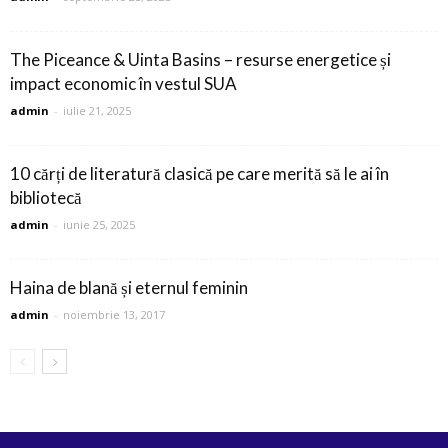
The Piceance & Uinta Basins – resurse energetice și
impact economic în vestul SUA
admin
-
iulie 21, 2025
10 cărți de literatură clasică pe care merită să le ai în
bibliotecă
admin
-
iunie 25, 2025
Haina de blană și eternul feminin
admin
-
noiembrie 13, 2017