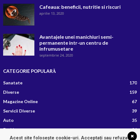
Cafeaua: beneficii, nutritie si riscuri
aprilie 13, 2020
Avantajele unei manichiuri semi-
permanente intr-un centru de
infrumusetare
septembrie 24, 2020
CATEGORIE POPULARĂ
Sanatate
170
Diverse
159
Magazine Online
67
Servicii Diverse
39
Auto
35
Fashion
26
Acest site folosește cookie-uri. Acceptați sau refuzați
Afaceri si Finante
13