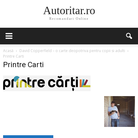
Autoritar.ro
Recomandari Online
Acasă
David Copperfield – o carte deopotriva pentru copii si adulti
Printre Carti
Printre Carti