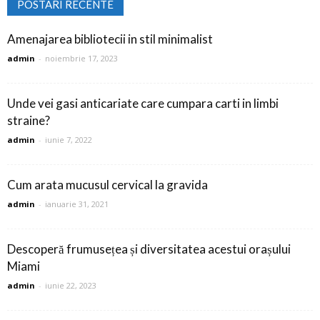
POSTARI RECENTE
Amenajarea bibliotecii in stil minimalist
admin
-
noiembrie 17, 2023
Unde vei gasi anticariate care cumpara carti in limbi
straine?
admin
-
iunie 7, 2022
Cum arata mucusul cervical la gravida
admin
-
ianuarie 31, 2021
Descoperă frumusețea și diversitatea acestui orașului
Miami
admin
-
iunie 22, 2023