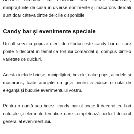
miniprăjiturile de casă în diverse sortimente și macarons delicati
sunt doar câteva dintre deliciile disponibil
e.
Candy
b
ar și
e
venimente
s
peciale
Un alt serviciu popular oferit de eTorturi este candy bar-ul, care
poate fi decorat în tematica tortului comandat și compus dintr-o
varietate de dulciuri.
Acesta include brioșe, miniprăjituri, bezele, cake pops, acadele și
macarons, toate aranjate cu grijă pentru a aduce o notă de
eleganță și bucurie evenimentului vostru.
Pentru o nuntă sau botez, candy bar-ul poate fi decorat cu flori
naturale și elemente tematice care completează perfect decorul
general al evenimentulu
i.