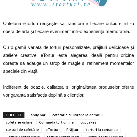
Cofetăria eTorturi reușește să transforme fiecare dulciure într-o
operă de artă și fiecare eveniment într-o experiență memorabilă.
Cu o gamă variată de torturi personalizate, prăjituri delicioase și
ateliere creative, eTorturi este alegerea ideală pentru oricine
dorește să adauge un strop de magie și rafinament momentelor
speciale din viață.
Indiferent de ocazie, calitatea și originalitatea produselor oferite
vor garanta satisfacția deplină a clienților.
ETICHETE
Candy bar
cofetarie cu livrare la domiciliu
cofetarie online
Comanda tort online
cupcakes
cursuri de cofetărie
eTorturi
Prăjituri
torturi la comanda
Torturi pentru adulți
torturi pentru copii
Torturi pentru pasiuni