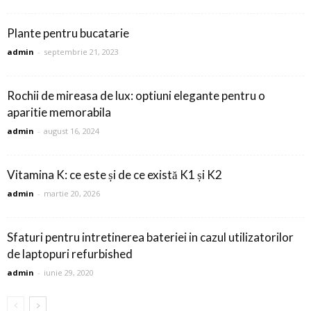
Plante pentru bucatarie
admin
-
septembrie 21, 2023
Rochii de mireasa de lux: optiuni elegante pentru o
aparitie memorabila
admin
-
august 16, 2024
Vitamina K: ce este și de ce există K1 și K2
admin
-
martie 20, 2026
Sfaturi pentru intretinerea bateriei in cazul utilizatorilor
de laptopuri refurbished
admin
-
iunie 29, 2020