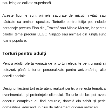
sau icing de calitate superioară.
Aceste figurine sunt primele savurate de micuții invitați sau
păstrate ca amintiri speciale.
T
orturile pentru fetițe pot include
personaje precum Elsa din „Frozen” sau Minnie Mouse, iar pentru
băieței, teme precum LEGO Ninjago sau animale din junglă sunt
foarte popular
e.
Torturi pentru
a
dulți
Pentru adulți, oferta variază de la torturi elegante pentru nunți și
botezuri, până la torturi personalizate pentru aniversări și alte
ocazii speciale.
Designul fiecărui tort este atent realizat pentru a reflecta tematica
evenimentului și preferințele clientului. Torturile de lux pot avea
decoruri complexe cu flori naturale, dantelă din zahăr și perle
comestibile, aducând un plus de rafinament oricărei petrecer
i.