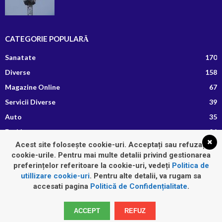
CATEGORIE POPULARĂ
Sanatate
170
Diverse
158
Magazine Online
67
Servicii Diverse
39
Auto
35
Fashion
26
Acest site folosește cookie-uri. Acceptați sau refuzați
Afaceri si Finante
13
cookie-urile. Pentru mai multe detalii privind gestionarea
Retete Culinare
8
preferințelor referitoare la cookie-uri, vedeți
Politica de
utillizare cookie-uri
. Pentru alte detalii, va rugam sa
accesati pagina
Politică de Confidențialitate
.
Home
Auto
Diverse
Fashion
Imobiliare
Sanatate
ACCEPT
REFUZ
Servicii Diverse