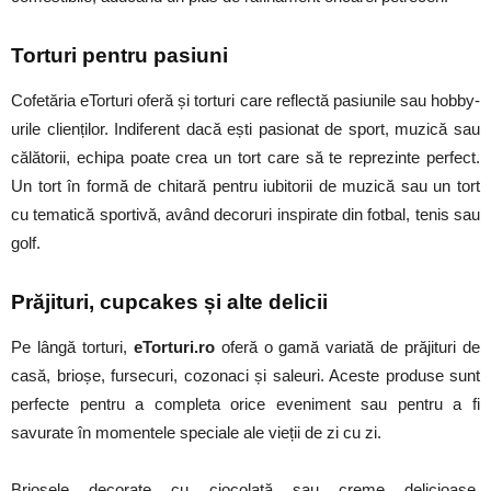
Torturi pentru
p
asiuni
Cofetăria eTorturi oferă și torturi care reflectă pasiunile sau hobby-
urile clienților. Indiferent dacă ești pasionat de sport, muzică sau
călătorii, echipa poate crea un tort care să te reprezinte perfect.
Un tort în formă de chitară pentru iubitorii de muzică sau un tort
cu tematică sportivă, având decoruri inspirate din fotbal, tenis sau
gol
f.
Prăjituri,
c
upcakes și
a
lte
de
licii
Pe lângă torturi,
eTorturi.ro
oferă o gamă variată de prăjituri de
casă, brioșe, fursecuri, cozonaci și saleuri. Aceste produse sunt
perfecte pentru a completa orice eveniment sau pentru a fi
savurate în momentele speciale ale vieții de zi cu zi.
Brioșele decorate cu ciocolată sau creme delicioase,