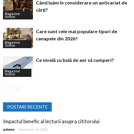
Când luăm în considerare un anticariat de
cărți?
Magazine
Online
Care sunt cele mai populare tipuri de
canapele din 2026?
Magazine
Online
Ce nivelă cu bulă de aer să cumperi?
Magazine
Online
POSTARI RECENTE
Impactul benefic al lecturii asupra cititorului
admin
-
februarie 14, 2025