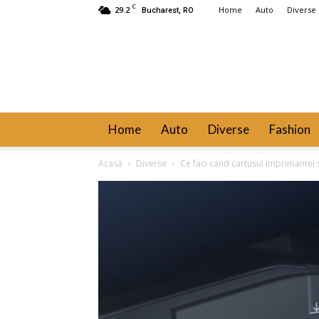
C
29.2
Home
Auto
Diverse
Bucharest, RO
Home
Auto
Diverse
Fashion
Acasă
Diverse
Ce faci cand cartusul imprimantei se