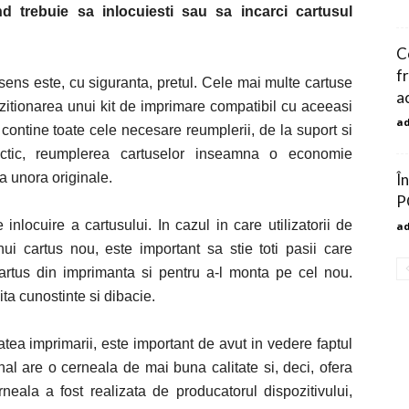
nd trebuie sa inlocuiesti sau sa incarci cartusul
C
f
t sens este, cu siguranta, pretul. Cele mai multe cartuse
a
hizitionarea unui kit de imprimare compatibil cu aceeasi
a
contine toate cele necesare reumplerii, de la suport si
actic, reumplerea cartuselor inseamna o economie
a unora originale.
Î
P
nlocuire a cartusului. In cazul in care utilizatorii de
a
i cartus nou, este important sa stie toti pasii care
cartus din imprimanta si pentru a-l monta pe cel nou.
ta cunostinte si dibacie.
tatea imprimarii, este important de avut in vedere faptul
ginal are o cerneala de mai buna calitate si, deci, ofera
rneala a fost realizata de producatorul dispozitivului,