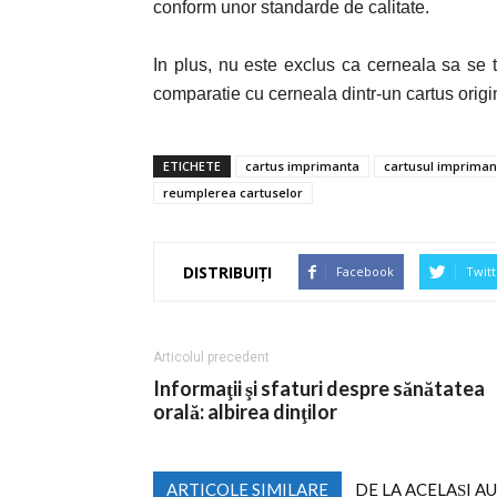
conform unor standarde de calitate.
In plus, nu este exclus ca cerneala sa se 
comparatie cu cerneala dintr-un cartus origi
ETICHETE
cartus imprimanta
cartusul impriman
reumplerea cartuselor
DISTRIBUIȚI
Facebook
Twitt
Articolul precedent
Informaţii şi sfaturi despre sănătatea
orală: albirea dinţilor
ARTICOLE SIMILARE
DE LA ACELAȘI A