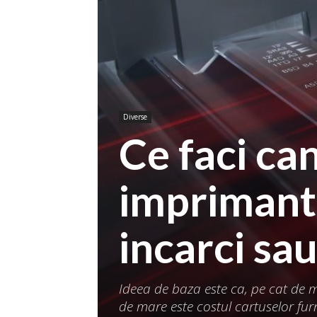
Diverse
Ce faci ca
imprimante
incarci sau
Ideea de baza este ca, pe cat de 
de mare este costul cartuselor fur