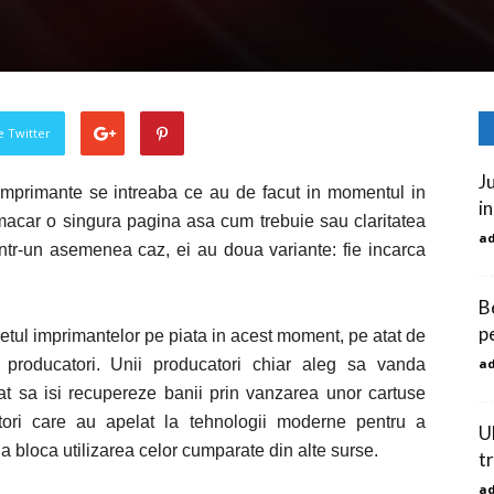
pe Twitter
J
e imprimante se intreaba ce au de facut in momentul in
in
macar o singura pagina asa cum trebuie sau claritatea
a
. Intr-un asemenea caz, ei au doua variante: fie incarca
B
p
etul imprimantelor pe piata in acest moment, pe atat de
 producatori. Unii producatori chiar aleg sa vanda
a
ncat sa isi recupereze banii prin vanzarea unor cartuse
catori care au apelat la tehnologii moderne pentru a
U
 bloca utilizarea celor cumparate din alte surse.
tr
a