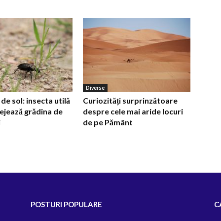
Diverse
e sol: insecta utilă
Curiozități surprinzătoare
ejează grădina de
despre cele mai aride locuri
i
de pe Pământ
POSTURI POPULARE
C