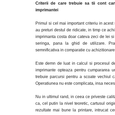
Criterii de care trebuie sa tii cont ca
imprimantei
Primul si cel mai important criteriu in aces
au preturi destul de ridicate, in timp ce ac
imprimanta costa doar cateva zeci de lei si 
seringa, pana la ghid de utilizare. Pr
semnificativa in comparatie cu achizitionare
Este demn de luat in calcul si procesul de i
imprimante opteaza pentru cumpararea unu
trebuie parcursi pentru a scoate vechiul 
Operatiunea nu este complicata, insa necesi
Nu in ultimul rand, in ceea ce priveste cali
ca, cel putin la nivel teoretic, cartusul ori
rezultate mai bune la printare, intrucat ce