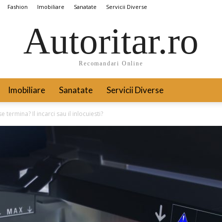
Fashion
Imobiliare
Sanatate
Servicii Diverse
Autoritar.ro
Recomandari Online
Imobiliare
Sanatate
Servicii Diverse
 termina? Il incarci sau il inlocuiesti?