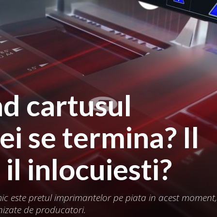
nd cartusul
i se termina? Il
 il inlocuiesti?
mic este pretul imprimantelor pe piata in acest moment,
nizate de producatori.