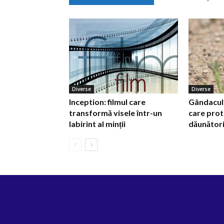
Diverse
Diverse
Inception: filmul care
Gândacul d
transformă visele într-un
care prot
labirint al minții
dăunător