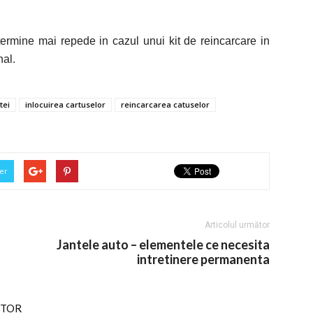
termine mai repede in cazul unui kit de reincarcare in
nal.
tei
inlocuirea cartuselor
reincarcarea catuselor
er
Articolul următor
Jantele auto – elementele ce necesita
intretinere permanenta
UTOR