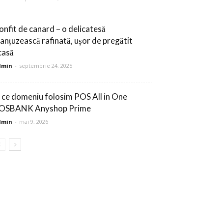
onfit de canard – o delicatesă
ranțuzească rafinată, ușor de pregătit
casă
dmin
-
septembrie 24, 2025
n ce domeniu folosim POS All in One
OSBANK Anyshop Prime
dmin
-
mai 9, 2026