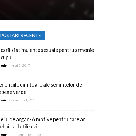
POSTARI RECENTE
ucarii si stimulente sexuale pentru armonie
 cuplu
dmin
-
mai 9, 2017
eneficiile uimitoare ale semintelor de
epene verde
dmin
-
martie 21, 2018
leiul de argan- 6 motive pentru care ar
ebui sa il utilizezi
dmin
-
septembrie 19, 2019