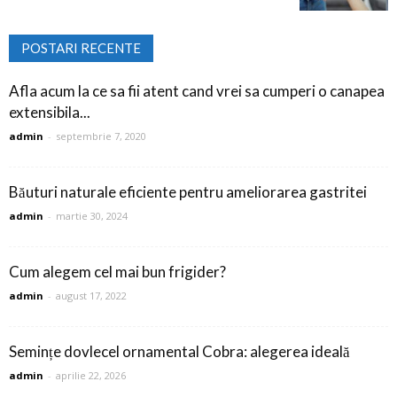
POSTARI RECENTE
Afla acum la ce sa fii atent cand vrei sa cumperi o canapea
extensibila...
admin
-
septembrie 7, 2020
Băuturi naturale eficiente pentru ameliorarea gastritei
admin
-
martie 30, 2024
Cum alegem cel mai bun frigider?
admin
-
august 17, 2022
Semințe dovlecel ornamental Cobra: alegerea ideală
admin
-
aprilie 22, 2026