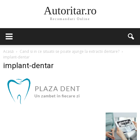
Autoritar.ro
Recomandari Online
Acasă
Cand si in ce situatii se poate ajunge la extractii dentare?
implant-dentar
implant-dentar