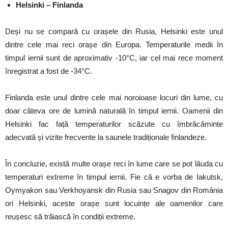
Helsinki – Finlanda
Deși nu se compară cu orașele din Rusia, Helsinki este unul
dintre cele mai reci orașe din Europa. Temperaturile medii în
timpul iernii sunt de aproximativ -10°C, iar cel mai rece moment
înregistrat a fost de -34°C.
Finlanda este unul dintre cele mai noroioase locuri din lume, cu
doar câteva ore de lumină naturală în timpul iernii. Oamenii din
Helsinki fac față temperaturilor scăzute cu îmbrăcăminte
adecvată și vizite frecvente la saunele tradiționale finlandeze.
În concluzie, există multe orașe reci în lume care se pot lăuda cu
temperaturi extreme în timpul iernii. Fie că e vorba de Iakutsk,
Oymyakon sau Verkhoyansk din Rusia sau Snagov din România
ori Helsinki, aceste orașe sunt locuințe ale oamenilor care
reușesc să trăiască în condiții extreme.