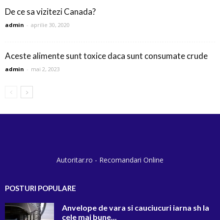
De ce sa vizitezi Canada?
admin
-
aprilie 30, 2020
Aceste alimente sunt toxice daca sunt consumate crude
admin
-
mai 2, 2023
Autoritar.ro - Recomandari Online
POSTURI POPULARE
Anvelope de vara si cauciucuri iarna sh la
cele mai bune...