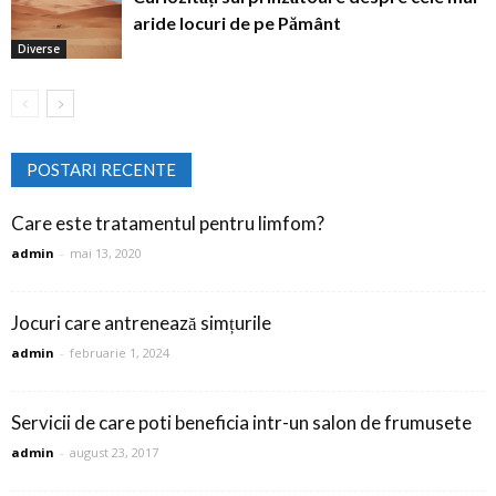
aride locuri de pe Pământ
Diverse
POSTARI RECENTE
Care este tratamentul pentru limfom?
admin
-
mai 13, 2020
Jocuri care antrenează simțurile
admin
-
februarie 1, 2024
Servicii de care poti beneficia intr-un salon de frumusete
admin
-
august 23, 2017