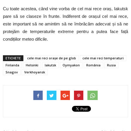
Cu toate acestea, când vine vorba de cel mai rece oraș, Iakutsk
pare să se claseze în frunte. Indiferent de orașul cel mai rece,
este important să ne amintim să ne îmbrăcăm adecvat și să ne
protejăm de temperaturile extreme pentru a putea face față
condițiilor meteo dificile.
ETICHETE
cele mai reci orașe de pe glob
cele mai reci temperaturi
Finlanda
Helsinki
Iakutsk
Oymyakon
România
Rusia
Snagov
Verkhoyansk