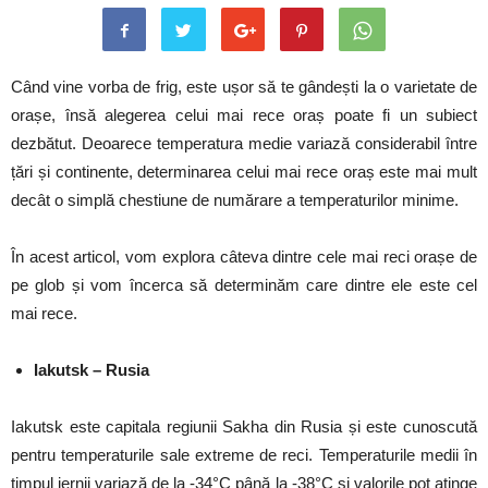
Când vine vorba de frig, este ușor să te gândești la o varietate de
orașe, însă alegerea celui mai rece oraș poate fi un subiect
dezbătut. Deoarece temperatura medie variază considerabil între
țări și continente, determinarea celui mai rece oraș este mai mult
decât o simplă chestiune de numărare a temperaturilor minime.
În acest articol, vom explora câteva dintre cele mai reci orașe de
pe glob și vom încerca să determinăm care dintre ele este cel
mai rece.
Iakutsk – Rusia
Iakutsk este capitala regiunii Sakha din Rusia și este cunoscută
pentru temperaturile sale extreme de reci. Temperaturile medii în
timpul iernii variază de la -34°C până la -38°C și valorile pot atinge