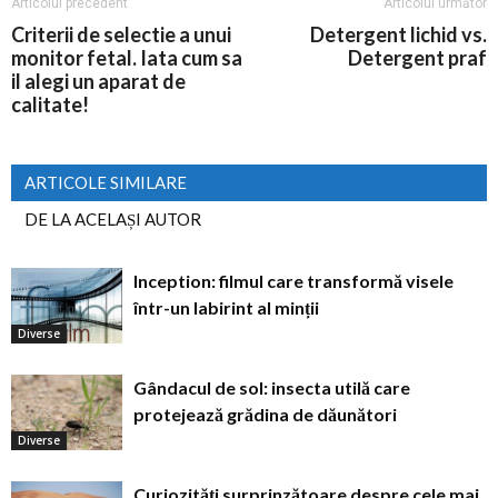
Articolul precedent
Articolul următor
Criterii de selectie a unui
Detergent lichid vs.
monitor fetal. Iata cum sa
Detergent praf
il alegi un aparat de
calitate!
ARTICOLE SIMILARE
DE LA ACELAȘI AUTOR
Inception: filmul care transformă visele
într-un labirint al minții
Diverse
Gândacul de sol: insecta utilă care
protejează grădina de dăunători
Diverse
Curiozități surprinzătoare despre cele mai