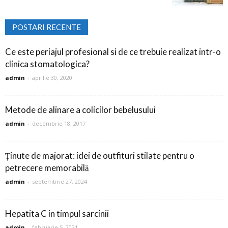
POSTARI RECENTE
Ce este periajul profesional si de ce trebuie realizat intr-o
clinica stomatologica?
admin
-
aprilie 30, 2020
Metode de alinare a colicilor bebelusului
admin
-
decembrie 18, 2017
Ținute de majorat: idei de outfituri stilate pentru o
petrecere memorabilă
admin
-
septembrie 27, 2024
Hepatita C in timpul sarcinii
admin
-
februarie 5, 2021