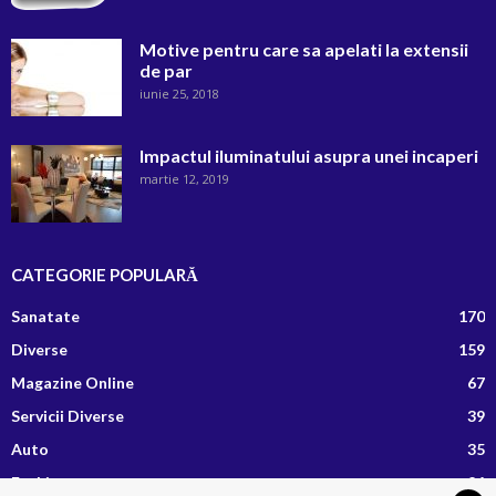
Motive pentru care sa apelati la extensii
de par
iunie 25, 2018
Impactul iluminatului asupra unei incaperi
martie 12, 2019
CATEGORIE POPULARĂ
Sanatate
170
Diverse
159
Magazine Online
67
Servicii Diverse
39
Auto
35
Fashion
26