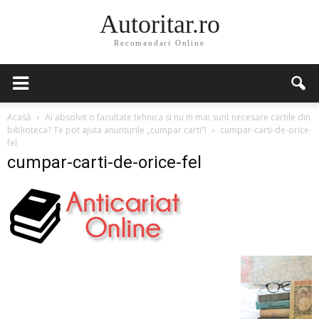
Autoritar.ro
Recomandari Online
Acasă
Ai absolvit o facultate tehnica si nu iti mai sunt necesare cartile din
biblioteca? Te pot ajuta anunturile „cumpar carti”!
cumpar-carti-de-orice-
fel
cumpar-carti-de-orice-fel