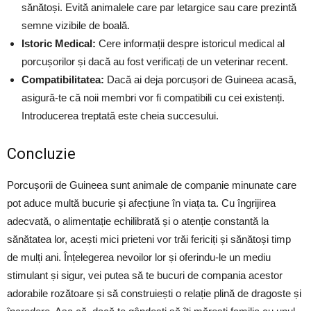
sănătoși. Evită animalele care par letargice sau care prezintă
semne vizibile de boală.
Istoric Medical:
Cere informații despre istoricul medical al
porcușorilor și dacă au fost verificați de un veterinar recent.
Compatibilitatea:
Dacă ai deja porcușori de Guineea acasă,
asigură-te că noii membri vor fi compatibili cu cei existenți.
Introducerea treptată este cheia succesului.
Concluzie
Porcușorii de Guineea sunt animale de companie minunate care
pot aduce multă bucurie și afecțiune în viața ta. Cu îngrijirea
adecvată, o alimentație echilibrată și o atenție constantă la
sănătatea lor, acești mici prieteni vor trăi fericiți și sănătoși timp
de mulți ani. Înțelegerea nevoilor lor și oferindu-le un mediu
stimulant și sigur, vei putea să te bucuri de compania acestor
adorabile rozătoare și să construiești o relație plină de dragoste și