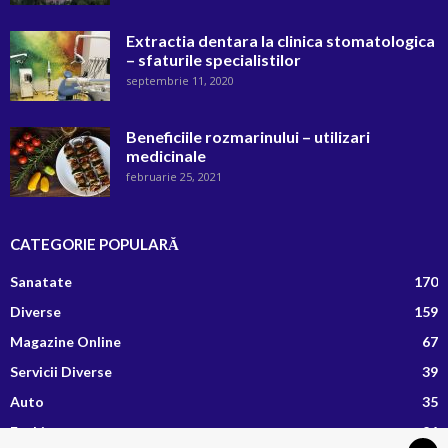
Extractia dentara la clinica stomatologica
– sfaturile specialistilor
septembrie 11, 2020
Beneficiile rozmarinului – utilizari
medicinale
februarie 25, 2021
CATEGORIE POPULARĂ
Sanatate
170
Diverse
159
Magazine Online
67
Servicii Diverse
39
Auto
35
Fashion
26