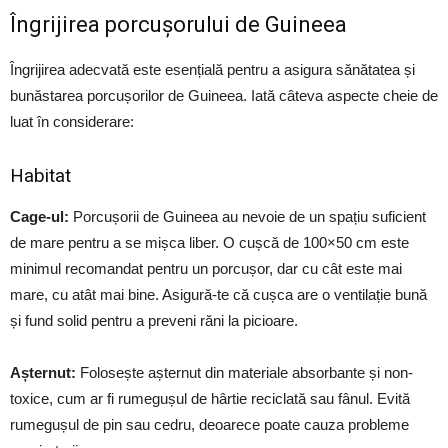
Îngrijirea porcușorului de Guineea
Îngrijirea adecvată este esențială pentru a asigura sănătatea și
bunăstarea porcușorilor de Guineea. Iată câteva aspecte cheie de
luat în considerare:
Habitat
Cage-ul:
Porcușorii de Guineea au nevoie de un spațiu suficient
de mare pentru a se mișca liber. O cușcă de 100×50 cm este
minimul recomandat pentru un porcușor, dar cu cât este mai
mare, cu atât mai bine. Asigură-te că cușca are o ventilație bună
și fund solid pentru a preveni răni la picioare.
Așternut:
Folosește așternut din materiale absorbante și non-
toxice, cum ar fi rumegușul de hârtie reciclată sau fânul. Evită
rumegușul de pin sau cedru, deoarece poate cauza probleme