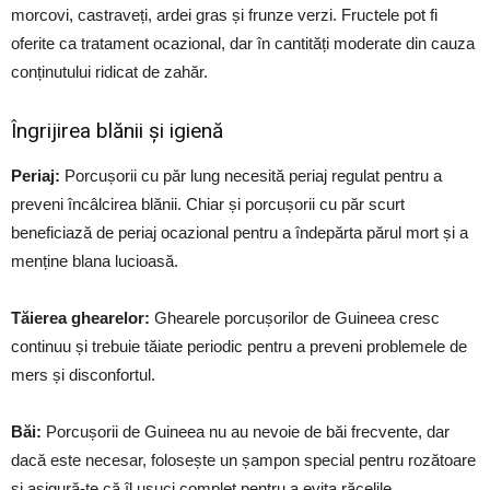
morcovi, castraveți, ardei gras și frunze verzi. Fructele pot fi
oferite ca tratament ocazional, dar în cantități moderate din cauza
conținutului ridicat de zahăr.
Îngrijirea blănii și igienă
Periaj:
Porcușorii cu păr lung necesită periaj regulat pentru a
preveni încâlcirea blănii. Chiar și porcușorii cu păr scurt
beneficiază de periaj ocazional pentru a îndepărta părul mort și a
menține blana lucioasă.
Tăierea ghearelor:
Ghearele porcușorilor de Guineea cresc
continuu și trebuie tăiate periodic pentru a preveni problemele de
mers și disconfortul.
Băi:
Porcușorii de Guineea nu au nevoie de băi frecvente, dar
dacă este necesar, folosește un șampon special pentru rozătoare
și asigură-te că îl usuci complet pentru a evita răcelile.