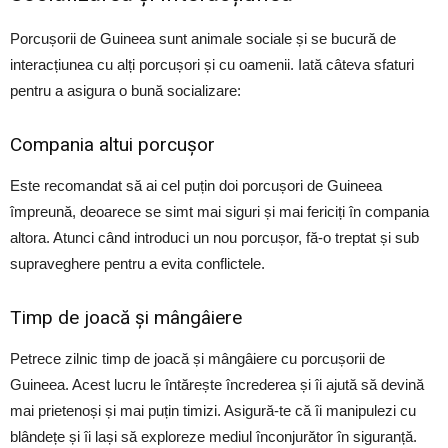
Porcușorii de Guineea sunt animale sociale și se bucură de
interacțiunea cu alți porcușori și cu oamenii. Iată câteva sfaturi
pentru a asigura o bună socializare:
Compania altui porcușor
Este recomandat să ai cel puțin doi porcușori de Guineea
împreună, deoarece se simt mai siguri și mai fericiți în compania
altora. Atunci când introduci un nou porcușor, fă-o treptat și sub
supraveghere pentru a evita conflictele.
Timp de joacă și mângâiere
Petrece zilnic timp de joacă și mângâiere cu porcușorii de
Guineea. Acest lucru le întărește încrederea și îi ajută să devină
mai prietenoși și mai puțin timizi. Asigură-te că îi manipulezi cu
blândețe și îi lași să exploreze mediul înconjurător în siguranță.