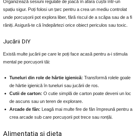
Organizează sesiuni regulate de joacă în afara cuștii într-un
spațiu sigur. Poți folosi un țarc pentru a crea un mediu controlat
unde porcușorii pot explora liber, fără riscul de a scăpa sau de a fi
răniți. Asigură-te că îndepărtezi orice obiect periculos sau toxic.
Jucării DIY
Există multe jucării pe care le poți face acasă pentru a-i stimula
mental pe porcușorii tăi:
Tuneluri din role de hârtie igienică:
Transformă rolele goale
de hârtie igienică în tuneluri sau jucării de ros.
Cutii de carton:
O cutie simplă de carton poate deveni un loc
de ascuns sau un teren de explorare.
Arcade de fân:
Leagă mai multe fire de fân împreună pentru a
crea arcade sub care porcușorii pot trece sau ronțăi.
Alimentația și dieta