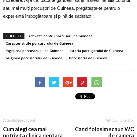
încredere. Așa că, dacă te gândești să îți mărești familia cu unul
sau mai mulți porcușori de Guineea, pregătește-te pentru o
experiență îmbogățitoare și plină de satisfacții!
ETICHETE
Activități pentru porcușorii de Guineea
Caracteristicile porcușorului de Guineea
Îngrijirea porcușorului de Guineea
istoria porcușorului de Guineea
originea porcușorului de Guineea
Porcușorul de Guineea
Articolul precedent
Articolul următor
Cum alegi cea mai
Cand folosim scaun WC
potrivita clinica dentara
de camera