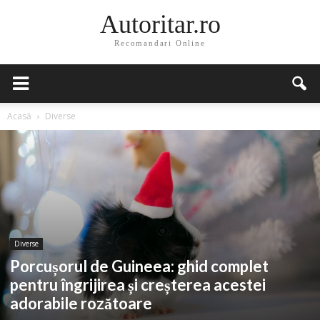
Autoritar.ro
Recomandari Online
Acasă
Diverse
Diverse
Porcușorul de Guineea: ghid complet
pentru îngrijirea și creșterea acestei
adorabile rozătoare