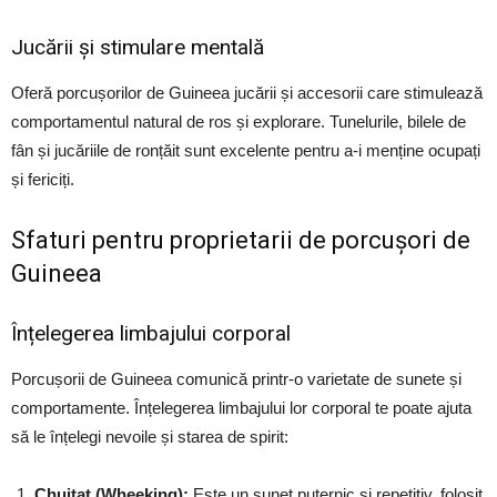
Jucării și stimulare mentală
Oferă porcușorilor de Guineea jucării și accesorii care stimulează
comportamentul natural de ros și explorare. Tunelurile, bilele de
fân și jucăriile de ronțăit sunt excelente pentru a-i menține ocupați
și fericiți.
Sfaturi pentru proprietarii de porcușori de
Guineea
Înțelegerea limbajului corporal
Porcușorii de Guineea comunică printr-o varietate de sunete și
comportamente. Înțelegerea limbajului lor corporal te poate ajuta
să le înțelegi nevoile și starea de spirit:
Chuitat (Wheeking):
Este un sunet puternic și repetitiv, folosit