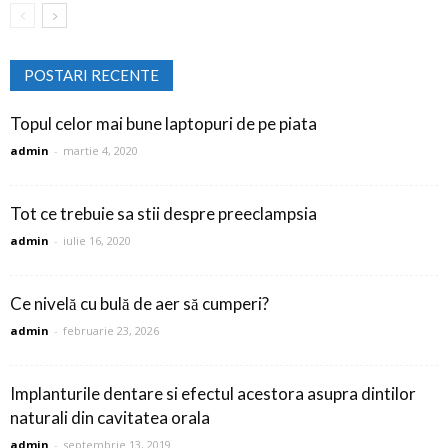
POSTARI RECENTE
Topul celor mai bune laptopuri de pe piata
admin
-
martie 4, 2020
Tot ce trebuie sa stii despre preeclampsia
admin
-
iulie 16, 2020
Ce nivelă cu bulă de aer să cumperi?
admin
-
februarie 23, 2026
Implanturile dentare si efectul acestora asupra dintilor
naturali din cavitatea orala
admin
-
septembrie 13, 2019