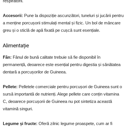
respiratorii.
Accesorii:
Pune la dispoziție ascunzători, tuneluri și jucării pentru
a menține porcușorii stimulați mental și fizic. Un bol de mâncare
greu și o sticlă de apă fixată pe cușcă sunt esențiale.
Alimentație
Fân:
Fânul de bună calitate trebuie să fie disponibil în
permanență, deoarece este esențial pentru digestia și sănătatea
dentară a porcușorilor de Guineea.
Pellete:
Pelletele comerciale pentru porcușori de Guineea sunt o
sursă importantă de nutrienți. Alege pellete care conțin vitamina
C, deoarece porcușorii de Guineea nu pot sintetiza această
vitamină singuri.
Legume și fructe:
Oferă zilnic legume proaspete, cum ar fi