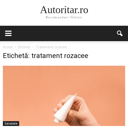
Autoritar.ro
Recomandari Online
Acasă
Etichete
Tratament rozacee
Etichetă: tratament rozacee
Sanatate