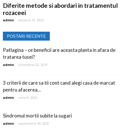
Diferite metode si abordari in tratamentul
rozaceei
admin
-
ianuarie 31, 2022
POSTARI RECENTE
Patlagina – ce beneficii are aceasta planta in afara de
tratarea tusei?
admin
-
noiembrie 22, 2019
3 criterii de care sa tii cont cand alegi casa de marcat
pentru afacerea...
admin
-
iunie 9, 2025
Sindromul mortii subite la sugari
admin
-
septembrie 30, 2020