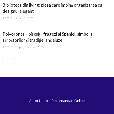
Biblioteca din living: piesa care îmbină organizarea cu
designul elegant
admin
-
iulie 21, 2026
Polvorones – biscuiții fragezi ai Spaniei, simbol al
sărbătorilor și tradiției andaluze
admin
-
septembrie 25, 2025
Autoritar.ro - Recomandari Online