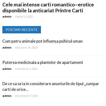
Cele mai intense carti romantico–erotice
disponibile la anticariat Printre Carti
admin
-
martie 3, 2022
POSTARI RECENTE
Cum patru animale pot influența psihicul uman
admin
-
februarie 19, 2024
Puterea medicinala a plantelor de apartament
admin
-
noiembrie 3, 2022
De ce sa se ia in considerare anunturile de tipul „cumpar
carti de orice...
admin
-
decembrie 7, 2021