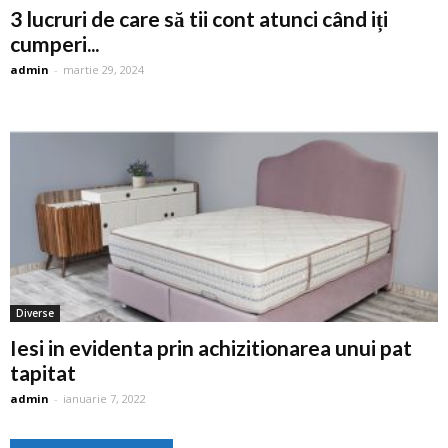
3 lucruri de care să tii cont atunci când iți
cumperi...
admin
-
martie 29, 2024
Diverse
Iesi in evidenta prin achizitionarea unui pat
tapitat
admin
-
ianuarie 7, 2022