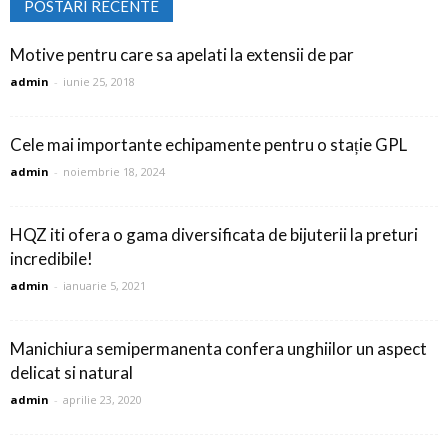
POSTARI RECENTE
Motive pentru care sa apelati la extensii de par
admin
-
iunie 25, 2018
Cele mai importante echipamente pentru o stație GPL
admin
-
noiembrie 18, 2024
HQZ iti ofera o gama diversificata de bijuterii la preturi
incredibile!
admin
-
ianuarie 5, 2021
Manichiura semipermanenta confera unghiilor un aspect
delicat si natural
admin
-
aprilie 23, 2020