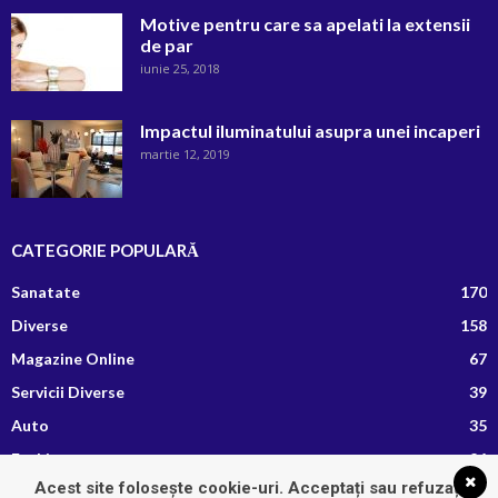
Motive pentru care sa apelati la extensii
de par
iunie 25, 2018
Impactul iluminatului asupra unei incaperi
martie 12, 2019
CATEGORIE POPULARĂ
Sanatate
170
Diverse
158
Magazine Online
67
Servicii Diverse
39
Auto
35
Fashion
26
Acest site folosește cookie-uri. Acceptați sau refuzați
Afaceri si Finante
13