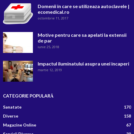
Domenii in care se utilizeaza autoclavele |
ecomedical.ro
octombrie 11, 2017
Motive pentru care sa apelati la extensii
de par
iunie 25, 2018
Impactul iluminatului asupra unei incaperi
martie 12, 2019
CATEGORIE POPULARĂ
Sanatate
170
Diverse
158
Magazine Online
67
Servicii Diverse
39