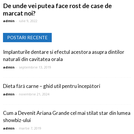
De unde vei putea face rost de case de
marcat noi?
admin
-
iulie 9, 2022
POSTARI RECENTE
Implanturile dentare si efectul acestora asupra dintilor
naturali din cavitatea orala
admin
-
septembrie 13, 2019
Dieta fără carne – ghid util pentru începători
admin
-
noiembrie 21, 2024
Cum a Devenit Ariana Grande cel mai stilat star din lumea
showbiz-ului
admin
-
martie 7, 2019