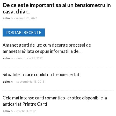
De ce este important sa ai un tensiometru in
casa, chiar...
admin
-
august 20, 2022
POSTARI RECENTE
Amanet genti de lux: cum decurge procesul de
amanetare? Iata ce spun informatiile de...
admin
-
noiembrie 21, 2022
Situatiile in care copilul nu trebuie certat
admin
-
septembrie 13, 2018
Cele mai intense carti romantico–erotice disponibile la
anticariat Printre Carti
admin
-
martie 3, 2022