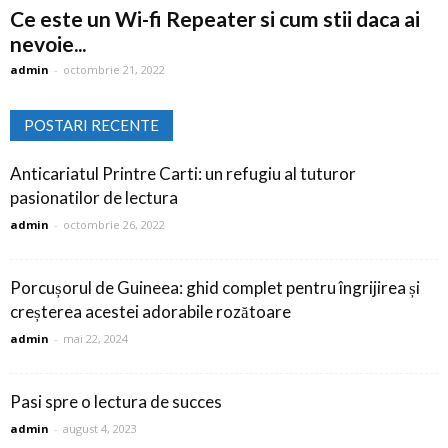
Ce este un Wi-fi Repeater si cum stii daca ai
nevoie...
admin
-
octombrie 21, 2022
POSTARI RECENTE
Anticariatul Printre Carti: un refugiu al tuturor
pasionatilor de lectura
admin
-
octombrie 26, 2022
Porcușorul de Guineea: ghid complet pentru îngrijirea și
creșterea acestei adorabile rozătoare
admin
-
mai 22, 2024
Pasi spre o lectura de succes
admin
-
august 4, 2023