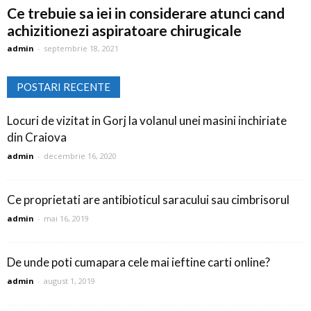
Ce trebuie sa iei in considerare atunci cand
achizitionezi aspiratoare chirugicale
admin
-
septembrie 18, 2021
POSTARI RECENTE
Locuri de vizitat in Gorj la volanul unei masini inchiriate
din Craiova
admin
-
decembrie 16, 2020
Ce proprietati are antibioticul saracului sau cimbrisorul
admin
-
mai 16, 2019
De unde poti cumapara cele mai ieftine carti online?
admin
-
august 1, 2019