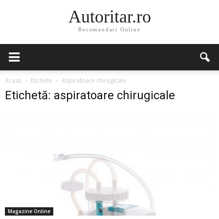
Autoritar.ro
Recomandari Online
Acasă
Etichete
Aspiratoare chirugicale
Etichetă: aspiratoare chirugicale
Magazine Online