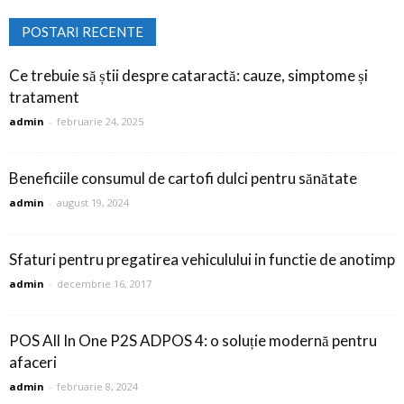
POSTARI RECENTE
Ce trebuie să știi despre cataractă: cauze, simptome și
tratament
admin
-
februarie 24, 2025
Beneficiile consumul de cartofi dulci pentru sănătate
admin
-
august 19, 2024
Sfaturi pentru pregatirea vehiculului in functie de anotimp
admin
-
decembrie 16, 2017
POS All In One P2S ADPOS 4: o soluție modernă pentru
afaceri
admin
-
februarie 8, 2024