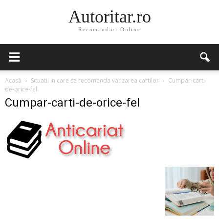
Autoritar.ro
Recomandari Online
Acasă
Situatii in care se recomanda vanzarea cartilor
Cumpar-carti-
de-orice-fel
Cumpar-carti-de-orice-fel