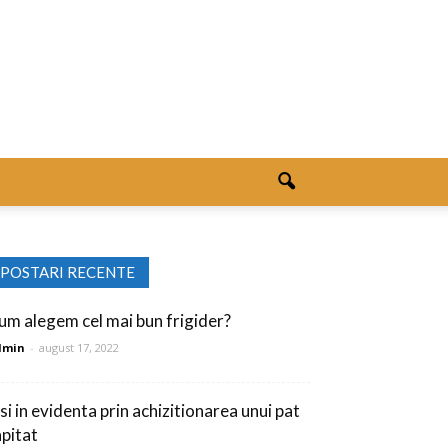
POSTARI RECENTE
um alegem cel mai bun frigider?
dmin
-
august 17, 2022
si in evidenta prin achizitionarea unui pat
apitat