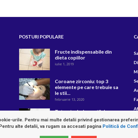
POSTURI POPULARE
C
Fructe indispensabile din
S
dieta copiilor
D
iulie 1, 2019
M
Coroane zirconiu: top 3
Se
elemente pe care trebuie sa
A
le stii...
F
februarie 13, 2020
Af
Tot ce trebuie sa stii despre
preeclampsia
R
okie-urile. Pentru mai multe detalii privind gestionarea preferin
iulie 16, 2020
 Pentru alte detalii, va rugam sa accesati pagina
Politică de Confi