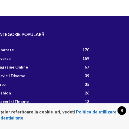
ATEGORIE POPULARĂ
anatate
170
iverse
159
agazine Online
67
rvicii Diverse
39
uto
35
ashion
26
aceri si Finante
13
etete Culinare
8
țelor referitoare la cookie-uri, vedeți
Politica de utillizare
dențialitate
.