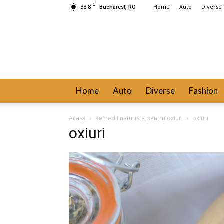
C
33.8
Home
Auto
Diverse
Bucharest, RO
Home
Auto
Diverse
Fashion
Acasă
Remedii naturiste pentru oxiuri
oxiuri
oxiuri