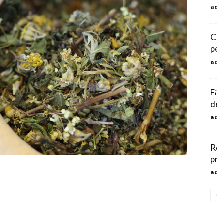
a
C
p
a
F
d
a
R
p
a