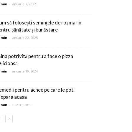
dmin
-
ianuarie 7, 2022
um să folosești semințele de rozmarin
entru sănătate și bunăstare
dmin
-
ianuarie 22, 2025
ăina potrivită pentru a face o pizza
elicioasă
dmin
-
ianuarie 19, 2024
emedii pentru acnee pe care le poti
repara acasa
dmin
-
iulie 31, 2019