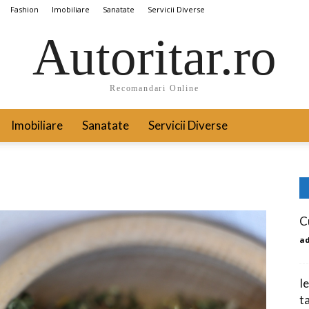
Fashion
Imobiliare
Sanatate
Servicii Diverse
Autoritar.ro
Recomandari Online
Imobiliare
Sanatate
Servicii Diverse
C
a
Ie
t