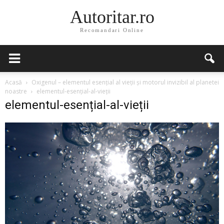
Autoritar.ro
Recomandari Online
Acasă
Oxigenul – elementul esențial al vieții și motorul invizibil al planetei
noastre
elementul-esențial-al-vieții
elementul-esențial-al-vieții