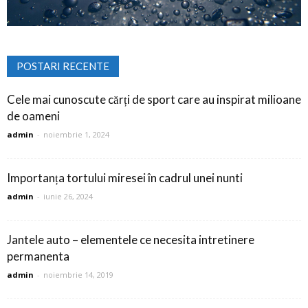
POSTARI RECENTE
Cele mai cunoscute cărți de sport care au inspirat milioane
de oameni
admin
-
noiembrie 1, 2024
Importanța tortului miresei în cadrul unei nunti
admin
-
iunie 26, 2024
Jantele auto – elementele ce necesita intretinere
permanenta
admin
-
noiembrie 14, 2019