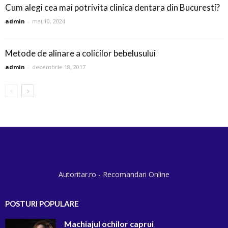
Cum alegi cea mai potrivita clinica dentara din Bucuresti?
admin
-
mai 10, 2024
Metode de alinare a colicilor bebelusului
admin
-
decembrie 18, 2017
Autoritar.ro - Recomandari Online
POSTURI POPULARE
Machiajul ochilor caprui