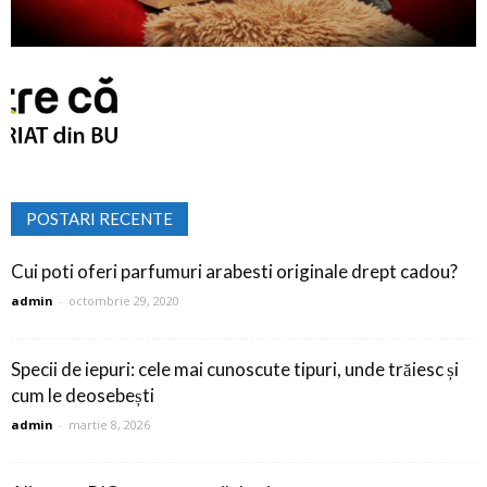
POSTARI RECENTE
Cui poti oferi parfumuri arabesti originale drept cadou?
admin
-
octombrie 29, 2020
Specii de iepuri: cele mai cunoscute tipuri, unde trăiesc și
cum le deosebești
admin
-
martie 8, 2026