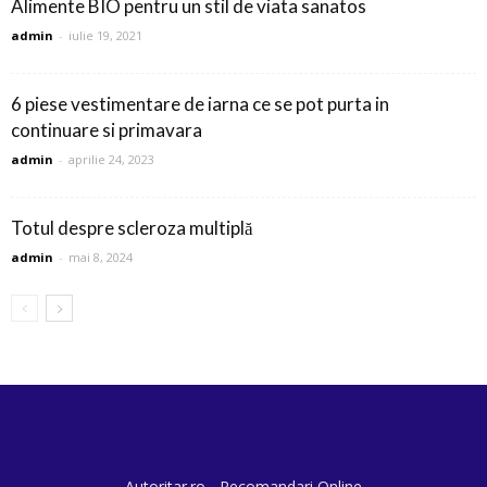
Alimente BIO pentru un stil de viata sanatos
admin
-
iulie 19, 2021
6 piese vestimentare de iarna ce se pot purta in
continuare si primavara
admin
-
aprilie 24, 2023
Totul despre scleroza multiplă
admin
-
mai 8, 2024
Autoritar.ro - Recomandari Online