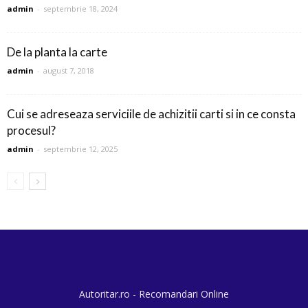
admin
-
septembrie 18, 2024
De la planta la carte
admin
-
august 7, 2018
Cui se adreseaza serviciile de achizitii carti si in ce consta
procesul?
admin
-
septembrie 12, 2025
Autoritar.ro - Recomandari Online