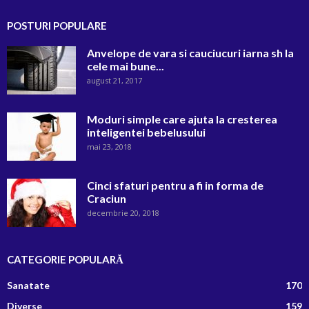
POSTURI POPULARE
Anvelope de vara si cauciucuri iarna sh la
cele mai bune...
august 21, 2017
Moduri simple care ajuta la cresterea
inteligentei bebelusului
mai 23, 2018
Cinci sfaturi pentru a fi in forma de
Craciun
decembrie 20, 2018
CATEGORIE POPULARĂ
Sanatate
170
Diverse
159