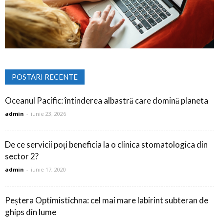
POSTARI RECENTE
Oceanul Pacific: întinderea albastră care domină planeta
admin
-
iunie 23, 2026
De ce servicii poți beneficia la o clinica stomatologica din
sector 2?
admin
-
iunie 17, 2020
Peștera Optimistichna: cel mai mare labirint subteran de
ghips din lume