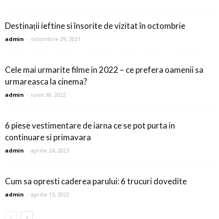
Destinații ieftine si însorite de vizitat în octombrie
admin
-
octombrie 29, 2021
Cele mai urmarite filme in 2022 – ce prefera oamenii sa
urmareasca la cinema?
admin
-
iunie 30, 2022
6 piese vestimentare de iarna ce se pot purta in
continuare si primavara
admin
-
aprilie 24, 2023
Cum sa opresti caderea parului: 6 trucuri dovedite
admin
-
aprilie 15, 2022