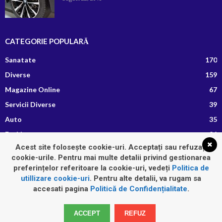
CATEGORIE POPULARĂ
Sanatate
170
Diverse
159
Magazine Online
67
Servicii Diverse
39
Auto
35
Fashion
26
Acest site folosește cookie-uri. Acceptați sau refuzați
Afaceri si Finante
13
cookie-urile. Pentru mai multe detalii privind gestionarea
Retete Culinare
8
preferințelor referitoare la cookie-uri, vedeți
Politica de
utillizare cookie-uri
. Pentru alte detalii, va rugam sa
accesati pagina
Politică de Confidențialitate
.
Home
Auto
Diverse
Fashion
Imobiliare
Sanatate
ACCEPT
REFUZ
Servicii Diverse