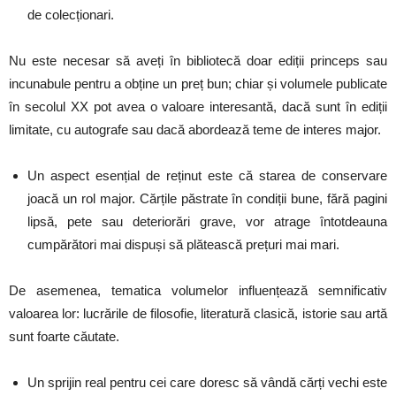
de colecționari.
Nu este necesar să aveți în bibliotecă doar ediții princeps sau
incunabule pentru a obține un preț bun; chiar și volumele publicate
în secolul XX pot avea o valoare interesantă, dacă sunt în ediții
limitate, cu autografe sau dacă abordează teme de interes major.
Un aspect esențial de reținut este că starea de conservare
joacă un rol major. Cărțile păstrate în condiții bune, fără pagini
lipsă, pete sau deteriorări grave, vor atrage întotdeauna
cumpărători mai dispuși să plătească prețuri mai mari.
De asemenea, tematica volumelor influențează semnificativ
valoarea lor: lucrările de filosofie, literatură clasică, istorie sau artă
sunt foarte căutate.
Un sprijin real pentru cei care doresc să vândă cărți vechi este