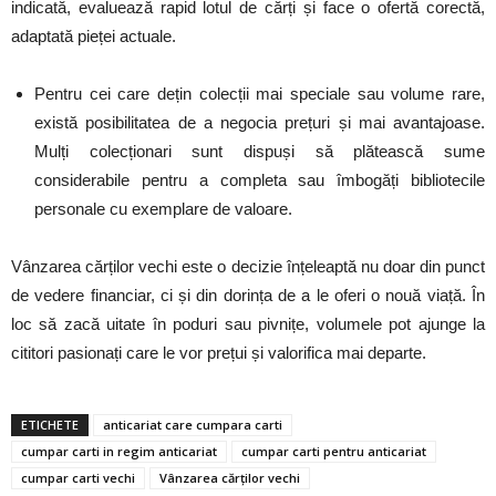
indicată, evaluează rapid lotul de cărți și face o ofertă corectă,
adaptată pieței actuale.
Pentru cei care dețin colecții mai speciale sau volume rare,
există posibilitatea de a negocia prețuri și mai avantajoase.
Mulți colecționari sunt dispuși să plătească sume
considerabile pentru a completa sau îmbogăți bibliotecile
personale cu exemplare de valoare.
Vânzarea cărților vechi este o decizie înțeleaptă nu doar din punct
de vedere financiar, ci și din dorința de a le oferi o nouă viață. În
loc să zacă uitate în poduri sau pivnițe, volumele pot ajunge la
cititori pasionați care le vor prețui și valorifica mai departe.
ETICHETE
anticariat care cumpara carti
cumpar carti in regim anticariat
cumpar carti pentru anticariat
cumpar carti vechi
Vânzarea cărților vechi