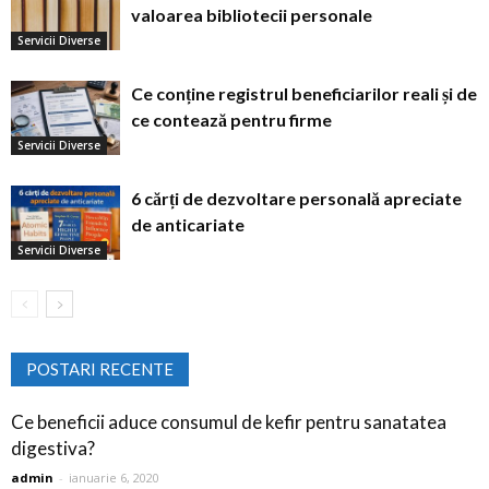
valoarea bibliotecii personale
Servicii Diverse
Ce conține registrul beneficiarilor reali și de
ce contează pentru firme
Servicii Diverse
6 cărți de dezvoltare personală apreciate
de anticariate
Servicii Diverse
POSTARI RECENTE
Ce beneficii aduce consumul de kefir pentru sanatatea
digestiva?
admin
-
ianuarie 6, 2020