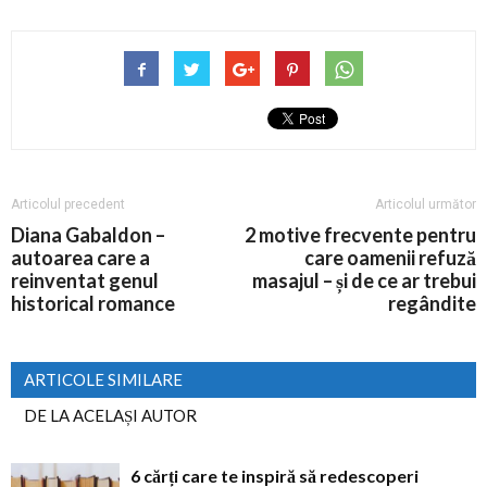
Articolul precedent
Articolul următor
Diana Gabaldon –
2 motive frecvente pentru
autoarea care a
care oamenii refuză
reinventat genul
masajul – și de ce ar trebui
historical romance
regândite
ARTICOLE SIMILARE
DE LA ACELAȘI AUTOR
6 cărți care te inspiră să redescoperi