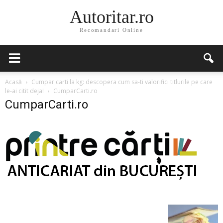
Autoritar.ro
Recomandari Online
Acasă
Cumpar carti la kg: descopera cum sa-ti valorifici titlurile pe care
le-ai citit deja!
CumparCarti.ro
CumparCarti.ro