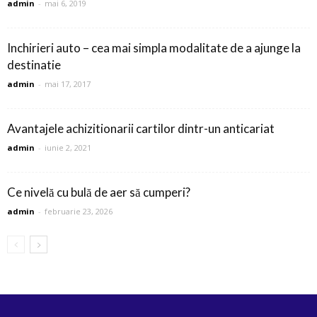
admin
-
mai 6, 2019
Inchirieri auto – cea mai simpla modalitate de a ajunge la
destinatie
admin
-
mai 17, 2017
Avantajele achizitionarii cartilor dintr-un anticariat
admin
-
iunie 2, 2021
Ce nivelă cu bulă de aer să cumperi?
admin
-
februarie 23, 2026