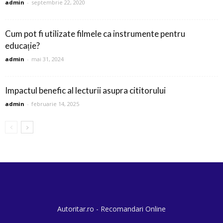
admin
-
septembrie 22, 2020
Cum pot fi utilizate filmele ca instrumente pentru
educație?
admin
-
mai 31, 2024
Impactul benefic al lecturii asupra cititorului
admin
-
februarie 14, 2025
Autoritar.ro - Recomandari Online