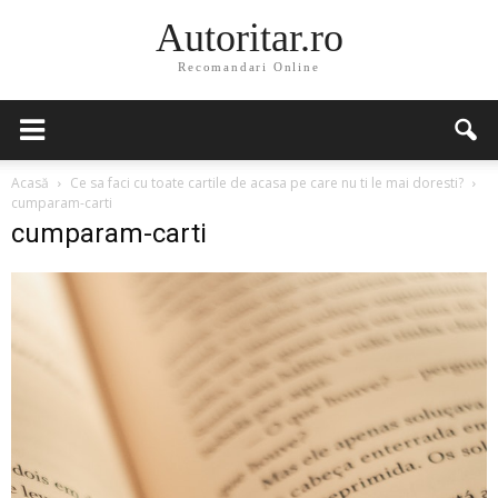
Autoritar.ro
Recomandari Online
Acasă
Ce sa faci cu toate cartile de acasa pe care nu ti le mai doresti?
cumparam-carti
cumparam-carti