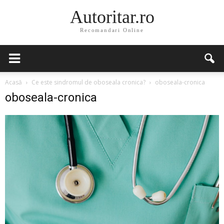
Autoritar.ro
Recomandari Online
Acasă
Ce este sindromul de oboseala cronica?
oboseala-cronica
oboseala-cronica