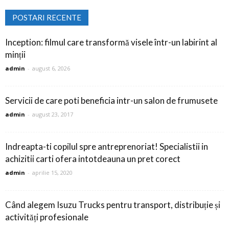
POSTARI RECENTE
Inception: filmul care transformă visele într-un labirint al
minții
admin
-
august 6, 2026
Servicii de care poti beneficia intr-un salon de frumusete
admin
-
august 23, 2017
Indreapta-ti copilul spre antreprenoriat! Specialistii in
achizitii carti ofera intotdeauna un pret corect
admin
-
aprilie 15, 2020
Când alegem Isuzu Trucks pentru transport, distribuție și
activități profesionale