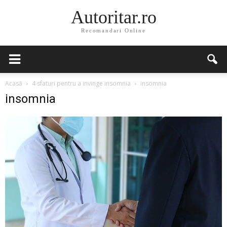
Autoritar.ro
Recomandari Online
Acasă
4 sfaturi pentru a invinge insomnia
insomnia
insomnia