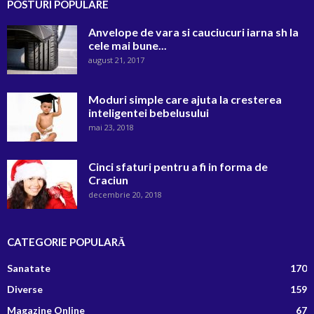
POSTURI POPULARE
Anvelope de vara si cauciucuri iarna sh la
cele mai bune...
august 21, 2017
Moduri simple care ajuta la cresterea
inteligentei bebelusului
mai 23, 2018
Cinci sfaturi pentru a fi in forma de
Craciun
decembrie 20, 2018
CATEGORIE POPULARĂ
Sanatate
170
Diverse
159
Magazine Online
67