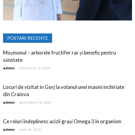
POSTARI RECENTE
Moșmonul – arborele fructifer rar și benefic pentru
sănătate
admin
-
noiembrie 13, 2024
Locuri de vizitat in Gorj la volanul unei masini inchiriate
din Craiova
admin
-
decembrie 16, 2020
Ce roluri îndeplinesc acizii grași Omega 3 în organism
admin
-
iunie 20, 2026