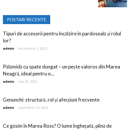
POSTARI RECENTE
Tipuri de accesorii pentru încălzire în pardoseală și rolul
lor?
admin
-
decembrie 5, 2025
Pălămidă cu spate dungat – un pește valoros din Marea
Neagră, ideal pentru o...
admin
-
mai 30, 2025
Genunchi: structură, rol și afecțiuni frecvente
admin
-
noiembrie 14, 2025
Ce găsim în Marea Ross? O lume înghețată, plină de