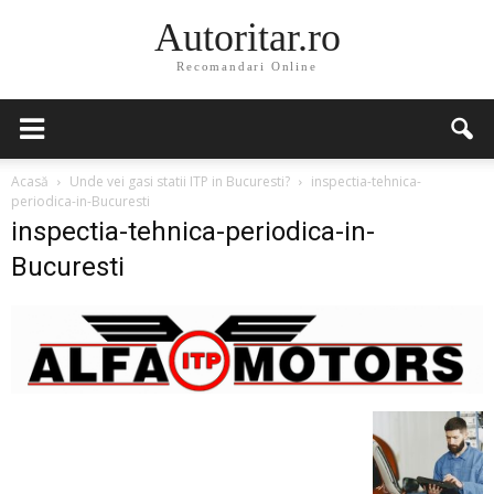
Autoritar.ro
Recomandari Online
Acasă
Unde vei gasi statii ITP in Bucuresti?
inspectia-tehnica-
periodica-in-Bucuresti
inspectia-tehnica-periodica-in-
Bucuresti