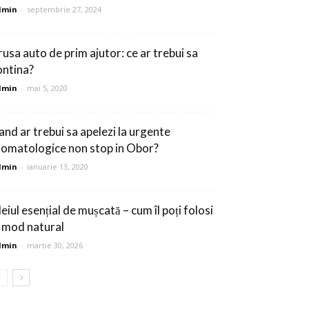
dmin
-
septembrie 27, 2024
rusa auto de prim ajutor: ce ar trebui sa
ontina?
dmin
-
mai 5, 2020
and ar trebui sa apelezi la urgente
tomatologice non stop in Obor?
dmin
-
ianuarie 13, 2020
eiul esențial de mușcată – cum îl poți folosi
n mod natural
dmin
-
martie 30, 2026