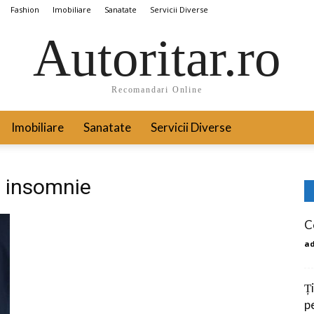
Fashion
Imobiliare
Sanatate
Servicii Diverse
Autoritar.ro
Recomandari Online
Imobiliare
Sanatate
Servicii Diverse
re insomnie
C
a
Ți
p