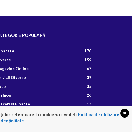
ATEGORIE POPULARĂ
anatate
170
iverse
159
agazine Online
67
rvicii Diverse
39
uto
35
ashion
26
aceri si Finante
13
etete Culinare
8
țelor referitoare la cookie-uri, vedeți
Politica de utillizare
dențialitate
.