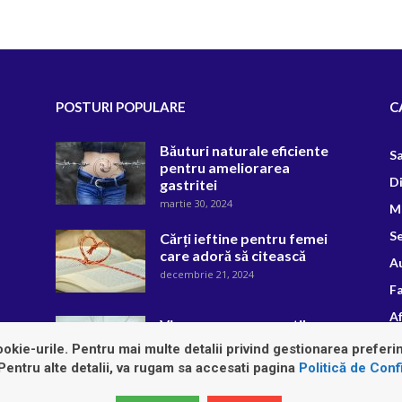
POSTURI POPULARE
C
Băuturi naturale eficiente
S
pentru ameliorarea
D
gastritei
martie 30, 2024
M
Se
Cărți ieftine pentru femei
care adoră să citească
A
decembrie 21, 2024
F
Af
Vipera cu corn – reptila
emblematică a Carpaților
R
okie-urile. Pentru mai multe detalii privind gestionarea preferin
iunie 17, 2025
 Pentru alte detalii, va rugam sa accesati pagina
Politică de Confi