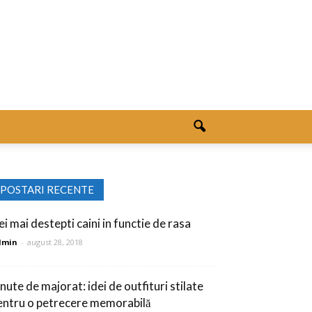
POSTARI RECENTE
ei mai destepti caini in functie de rasa
dmin
-
august 28, 2018
nute de majorat: idei de outfituri stilate
entru o petrecere memorabilă