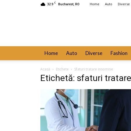
C
32.9
Home
Auto
Diverse
Bucharest, RO
Home
Auto
Diverse
Fashion
Acasă
Etichete
Sfaturi tratare insomnie
Etichetă: sfaturi trata