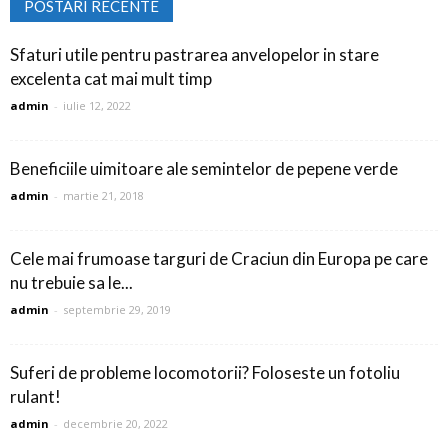
POSTARI RECENTE
Sfaturi utile pentru pastrarea anvelopelor in stare
excelenta cat mai mult timp
admin
-
iulie 12, 2022
Beneficiile uimitoare ale semintelor de pepene verde
admin
-
martie 21, 2018
Cele mai frumoase targuri de Craciun din Europa pe care
nu trebuie sa le...
admin
-
septembrie 29, 2019
Suferi de probleme locomotorii? Foloseste un fotoliu
rulant!
admin
-
decembrie 20, 2022