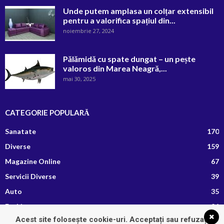
Unde putem amplasa un colțar extensibil
pentru a valorifica spațiul din...
noiembrie 27, 2024
Pălămidă cu spate dungat – un pește
valoros din Marea Neagră,...
mai 30, 2025
CATEGORIE POPULARĂ
Sanatate
170
Diverse
159
Magazine Online
67
Servicii Diverse
39
Auto
35
Fashion
26
Acest site folosește cookie-uri. Acceptați sau refuzați
Afaceri si Finante
13